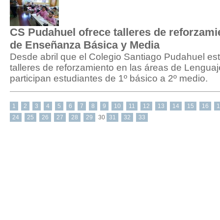
CS Pudahuel ofrece talleres de reforzami
de Enseñanza Básica y Media
Desde abril que el Colegio Santiago Pudahuel est
talleres de reforzamiento en las áreas de Lengua
participan estudiantes de 1º básico a 2º medio.
1
2
3
4
5
6
7
8
9
10
11
12
13
14
15
16
1
24
25
26
27
28
29
30
31
32
33