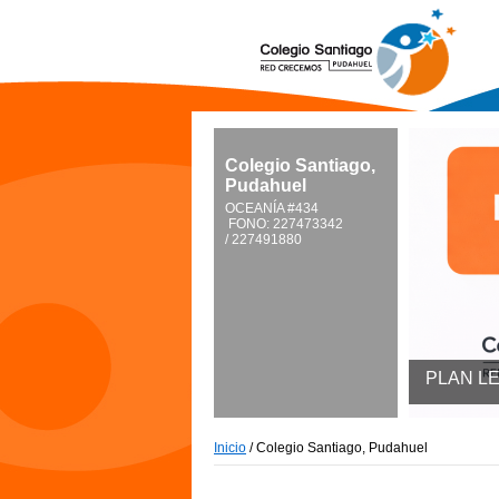
Colegio Santiago,
Pudahuel
OCEANÍA #434
FONO: 227473342
/ 227491880
PLAN LECTOR 2026
Inicio
/
Colegio Santiago, Pudahuel