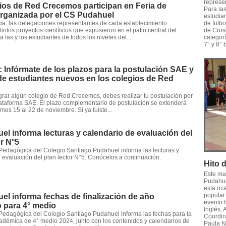
represe
ios de Red Crecemos participan en Feria de
Para la
organizada por el CS Pudahuel
estudia
cia, las delegaciones representantes de cada establecimiento
de futb
intos proyectos científicos que expusieron en el patio central del
de Cros
 a las y los estudiantes de todos los niveles del...
categorí
7° y 8° 
: Infórmate de los plazos para la postulación SAE y
de estudiantes nuevos en los colegios de Red
grar algún colegio de Red Crecemos, debes realizar tu postulación por
ataforma SAE. El plazo complementario de postulación se extenderá
nes 15 al 22 de noviembre. Si ya fuiste...
l informa lecturas y calendario de evaluación del
r N°5
Pedagógica del Colegio Santiago Pudahuel informa las lecturas y
 evaluación del plan lector N°5. Conócelos a continuación.
Hito 
Este ma
Pudahuel
esta oca
popular 
l informa fechas de finalización de año
evento f
 para 4° medio
Inglés, 
Pedagógica del Colegio Santiago Pudahuel informa las fechas para la
Coordin
cadémica de 4° medio 2024, junto con los contenidos y calendarios de
Paula N