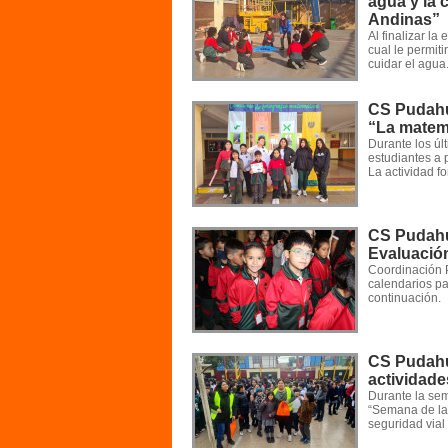
agua y la 
Andinas”
Al finalizar la
cual le permiti
cuidar el agua
CS Pudahu
“La matem
Durante los úl
estudiantes a 
La actividad fo
CS Pudahue
Evaluació
Coordinación 
calendarios pa
continuación.
CS Pudahu
actividade
Durante la sem
“Semana de la 
seguridad vial 