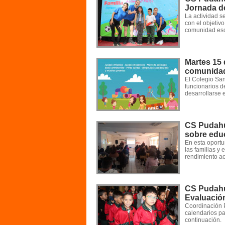
Jornada d
La actividad s
con el objetivo
comunidad esco
Martes 15 
comunidad
El Colegio San
funcionarios d
desarrollarse 
CS Pudahu
sobre educ
En esta oportu
las familias y
rendimiento ac
CS Pudahue
Evaluació
Coordinación 
calendarios pa
continuación.