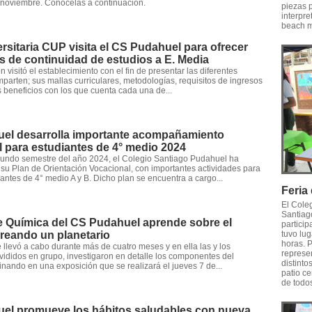
 noviembre. Conócelas a continuación.
piezas 
interpre
beach m
ersitaria CUP visita el CS Pudahuel para ofrecer
as de continuidad de estudios a E. Media
 visitó el establecimiento con el fin de presentar las diferentes
mparten; sus mallas curriculares, metodologías, requisitos de ingresos
es beneficios con los que cuenta cada una de...
el desarrolla importante acompañamiento
 para estudiantes de 4° medio 2024
gundo semestre del año 2024, el Colegio Santiago Pudahuel ha
u Plan de Orientación Vocacional, con importantes actividades para
iantes de 4° medio A y B. Dicho plan se encuentra a cargo...
Feria
El Cole
Santiago
e Química del CS Pudahuel aprende sobre el
particip
reando un planetario
tuvo lu
horas. P
e llevó a cabo durante más de cuatro meses y en ella las y los
represe
ivididos en grupo, investigaron en detalle los componentes del
distinto
inando en una exposición que se realizará el jueves 7 de...
patio ce
de todo
el promueve los hábitos saludables con nueva