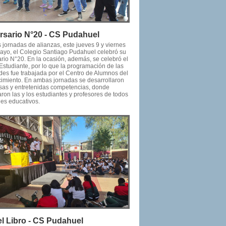
rsario N°20 - CS Pudahuel
 jornadas de alianzas, este jueves 9 y viernes
ayo, el Colegio Santiago Pudahuel celebró su
ario N°20. En la ocasión, además, se celebró el
Estudiante, por lo que la programación de las
ades fue trabajada por el Centro de Alumnos del
cimiento. En ambas jornadas se desarrollaron
as y entretenidas competencias, donde
aron las y los estudiantes y profesores de todos
les educativos.
el Libro - CS Pudahuel