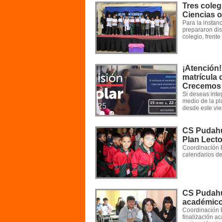
Tres coleg
Ciencias 
Para la instan
prepararon dist
colegio, frente
¡Atención!
matrícula 
Crecemos
Si deseas inte
medio de la pl
desde este vier
CS Pudahue
Plan Lecto
Coordinación 
calendarios de
CS Pudahue
académico
Coordinación 
finalización a