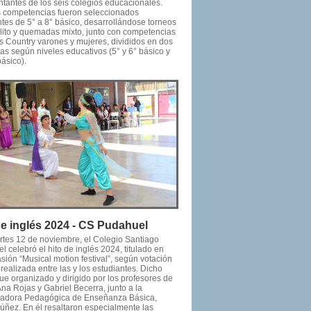
ntantes de los seis colegios educacionales.
s competencias fueron seleccionados
ntes de 5° a 8° básico, desarrollándose torneos
olito y quemadas mixto, junto con competencias
s Country varones y mujeres, divididos en dos
as según niveles educativos (5° y 6° básico y
básico).
de inglés 2024 - CS Pudahuel
rtes 12 de noviembre, el Colegio Santiago
 celebró el hito de inglés 2024, titulado en
sión “Musical motion festival”, según votación
realizada entre las y los estudiantes. Dicho
ue organizado y dirigido por los profesores de
Ana Rojas y Gabriel Becerra, junto a la
adora Pedagógica de Enseñanza Básica,
úñez. En él resaltaron especialmente las