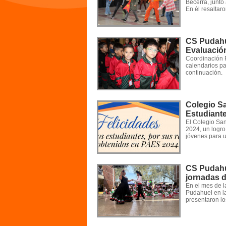
Becerra, junt
En él resaltar
CS Pudahue
Evaluació
Coordinación 
calendarios pa
continuación.
Colegio S
Estudiant
El Colegio San
2024, un logro
jóvenes para u
CS Pudahue
jornadas d
En el mes de l
Pudahuel en la
presentaron lo