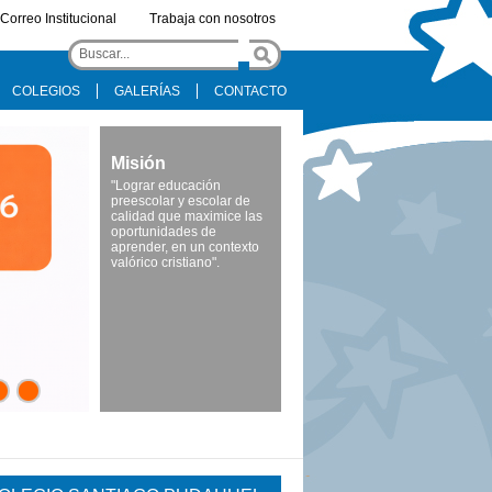
Correo Institucional
Trabaja con nosotros
COLEGIOS
GALERÍAS
CONTACTO
Misión
"Lograr educación
preescolar y escolar de
calidad que maximice las
oportunidades de
aprender, en un contexto
valórico cristiano".