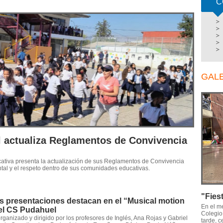
C
GAL
 actualiza Reglamentos de Convivencia
ucativa presenta la actualización de sus Reglamentos de Convivencia
ental y el respeto dentro de sus comunidades educativas.
"Fies
s presentaciones destacan en el “Musical motion
En el me
del CS Pudahuel
Colegio
organizado y dirigido por los profesores de Inglés, Ana Rojas y Gabriel
tarde, c