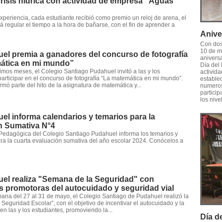
crisis hídrica con actividad de empresa “Aguas
 experiencia, cada estudiante recibió como premio un reloj de arena, el
rá regular el tiempo a la hora de bañarse, con el fin de aprender a
.
Anive
Con dos
10 de m
el premia a ganadores del concurso de fotografía
anivers
ática en mi mundo”
Día del 
timos meses, el Colegio Santiago Pudahuel invitó a las y los
activid
participar en el concurso de fotografía “La matemática en mi mundo”.
estable
rmó parte del hito de la asignatura de matemática y...
numeros
particip
los nive
l informa calendarios y temarios para la
n Sumativa N°4
Pedagógica del Colegio Santiago Pudahuel informa los temarios y
ra la cuarta evaluación sumativa del año escolar 2024. Conócelos a
el realiza "Semana de la Seguridad" con
s promotoras del autocuidado y seguridad vial
ana del 27 al 31 de mayo, el Colegio Santiago de Pudahuel realizó la
Seguridad Escolar”, con el objetivo de incentivar el autocuidado y la
en las y los estudiantes, promoviendo la...
Día d