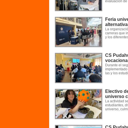
evaluación de
Feria univ
alternativ
La organización
carreras que i
y los diferent
CS Pudahu
vocacional
Durante el se
implementado s
las y los estud
Electivo d
universo c
La actividad s
estudiantes, d
universo, culm
CS Pudahu