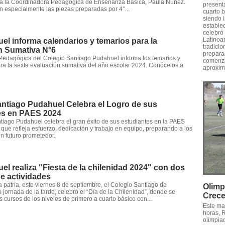
o a la Coordinadora Pedagógica de Enseñanza Básica, Paula Núñez.
presenta
on especialmente las piezas preparadas por 4°...
cuarto b
siendo 
estable
celebró
Latinoa
l informa calendarios y temarios para la
tradicio
n Sumativa N°6
preparad
Pedagógica del Colegio Santiago Pudahuel informa los temarios y
comenza
ra la sexta evaluación sumativa del año escolar 2024. Conócelos a
aproxim
antiago Pudahuel Celebra el Logro de sus
es en PAES 2024
tiago Pudahuel celebra el gran éxito de sus estudiantes en la PAES
 que refleja esfuerzo, dedicación y trabajo en equipo, preparando a los
n futuro prometedor.
l realiza "Fiesta de la chilenidad 2024" con dos
e actividades
a patria, este viernes 8 de septiembre, el Colegio Santiago de
Olimp
 jornada de la tarde, celebró el “Día de la Chilenidad”, donde se
Crec
s cursos de los niveles de primero a cuarto básico con...
Este mar
horas, 
olimpia