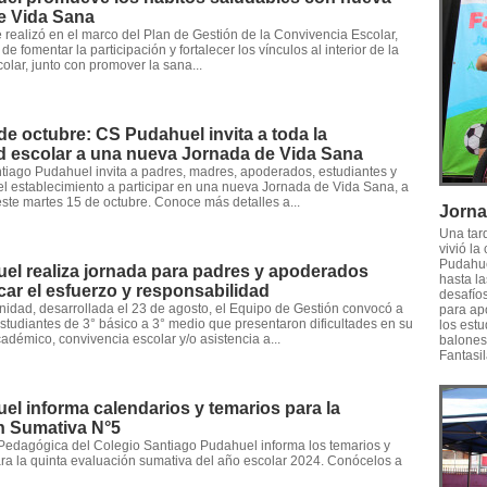
e Vida Sana
e realizó en el marco del Plan de Gestión de la Convivencia Escolar,
 de fomentar la participación y fortalecer los vínculos al interior de la
lar, junto con promover la sana...
de octubre: CS Pudahuel invita a toda la
 escolar a una nueva Jornada de Vida Sana
tiago Pudahuel invita a padres, madres, apoderados, estudiantes y
el establecimiento a participar en una nueva Jornada de Vida Sana, a
este martes 15 de octubre. Conoce más detalles a...
Jorna
Una tard
vivió l
Pudahue
el realiza jornada para padres y apoderados
hasta la
ar el esfuerzo y responsabilidad
desafío
nidad, desarrollada el 23 de agosto, el Equipo de Gestión convocó a
para ap
 estudiantes de 3° básico a 3° medio que presentaron dificultades en su
los est
adémico, convivencia escolar y/o asistencia a...
balones,
Fantasil
l informa calendarios y temarios para la
n Sumativa N°5
Pedagógica del Colegio Santiago Pudahuel informa los temarios y
ra la quinta evaluación sumativa del año escolar 2024. Conócelos a