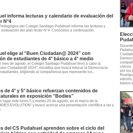
l informa lecturas y calendario de evaluación del
r N°4
Pedagógica del Colegio Santiago Pudahuel informa las lecturas y
 evaluación del plan lector N°4. Conócelos a continuación.
Elecc
Puda
Durante
Pudahue
el elige al “Buen Ciudadan@ 2024” con
Ciudada
ión de estudiantes de 4° básico a 4° medio
Democrac
compañe
l mes de agosto, el Colegio Santiago Pudahuel llevó a cabo la
cívicos.
“Buen Ciudadan@ 2024”, iniciativa que busca educar la Democracia
por los 
 estudiantes, eligiendo al compañero/a que represente los...
Rodrígu
edición,
básico e
s de 4° y 5° básico refuerzan contenidos de
aturales en exposición “Bodies”
o lugar este lunes 5 y martes 20 de agosto, en el marco de la
ODIES EVOLUTION” y buscó acercar una presentación científica a las y
.
s del CS Pudahuel aprenden sobre el ciclo del