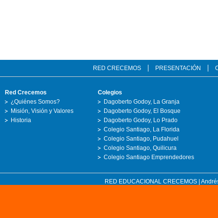
RED CRECEMOS
PRESENTACIÓN
Red Crecemos
Colegios
¿Quiénes Somos?
Dagoberto Godoy, La Granja
Misión, Visión y Valores
Dagoberto Godoy, El Bosque
Historia
Dagoberto Godoy, Lo Prado
Colegio Santiago, La Florida
Colegio Santiago, Pudahuel
Colegio Santiago, Quilicura
Colegio Santiago Emprendedores
RED EDUCACIONAL CRECEMOS | Andrés Bell