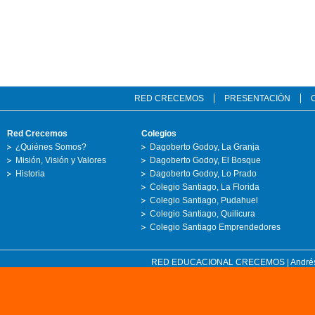
RED CRECEMOS
PRESENTACIÓN
Red Crecemos
Colegios
¿Quiénes Somos?
Dagoberto Godoy, La Granja
Misión, Visión y Valores
Dagoberto Godoy, El Bosque
Historia
Dagoberto Godoy, Lo Prado
Colegio Santiago, La Florida
Colegio Santiago, Pudahuel
Colegio Santiago, Quilicura
Colegio Santiago Emprendedores
RED EDUCACIONAL CRECEMOS | Andrés Bell