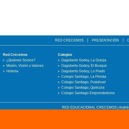
RED CRECEMOS
PRESENTACIÓN
Red Crecemos
Colegios
¿Quiénes Somos?
Dagoberto Godoy, La Granja
Misión, Visión y Valores
Dagoberto Godoy, El Bosque
Historia
Dagoberto Godoy, Lo Prado
Colegio Santiago, La Florida
Colegio Santiago, Pudahuel
Colegio Santiago, Quilicura
Colegio Santiago Emprendedores
RED EDUCACIONAL CRECEMOS | Andrés Bell