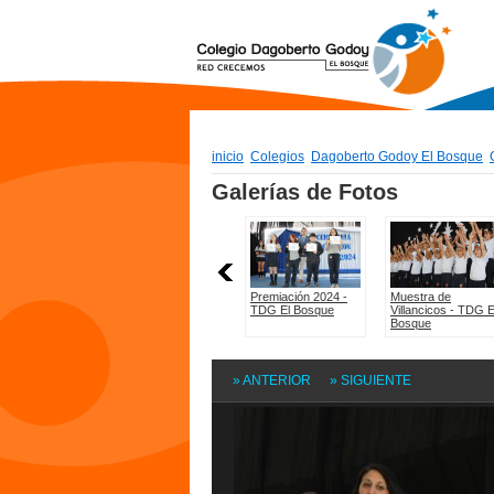
inicio
Colegios
Dagoberto Godoy El Bosque
» ANTERIOR
» SIGUIENTE