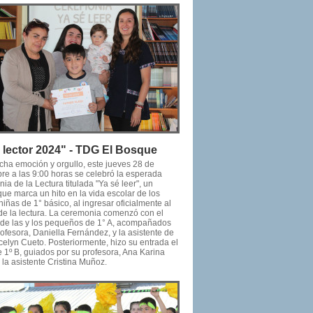
 lector 2024" - TDG El Bosque
ha emoción y orgullo, este jueves 28 de
re a las 9:00 horas se celebró la esperada
a de la Lectura titulada "Ya sé leer", un
ue marca un hito en la vida escolar de los
niñas de 1° básico, al ingresar oficialmente al
e la lectura. La ceremonia comenzó con el
 de las y los pequeños de 1° A, acompañados
ofesora, Daniella Fernández, y la asistente de
celyn Cueto. Posteriormente, hizo su entrada el
 1º B, guiados por su profesora, Ana Karina
 la asistente Cristina Muñoz.