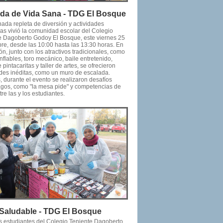
da de Vida Sana - TDG El Bosque
ada repleta de diversión y actividades
vas vivió la comunidad escolar del Colegio
e Dagoberto Godoy El Bosque, este viernes 25
bre, desde las 10:00 hasta las 13:30 horas. En
ón, junto con los atractivos tradicionales, como
nflables, toro mecánico, baile entretenido,
 pintacaritas y taller de artes, se ofrecieron
ades inéditas, como un muro de escalada.
 durante el evento se realizaron desafíos
gos, como "la mesa pide" y competencias de
tre las y los estudiantes.
 Saludable - TDG El Bosque
os estudiantes del Colegio Teniente Dagoberto