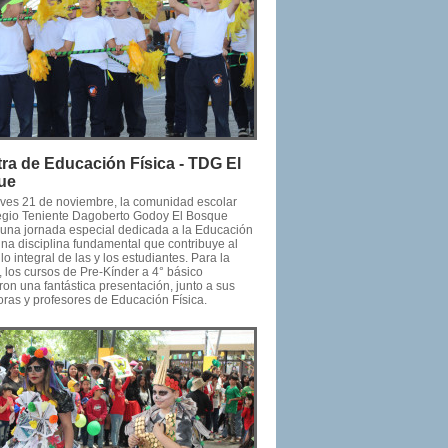
ra de Educación Física - TDG El
ue
eves 21 de noviembre, la comunidad escolar
egio Teniente Dagoberto Godoy El Bosque
 una jornada especial dedicada a la Educación
una disciplina fundamental que contribuye al
lo integral de las y los estudiantes. Para la
 los cursos de Pre-Kínder a 4° básico
on una fantástica presentación, junto a sus
ras y profesores de Educación Física.