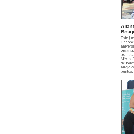
Alian
Bosq
Este jue
Dagober
aniversa
organiz
esta oca
México"
de todos
arrojó 
puntos,