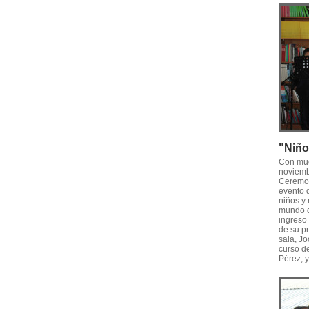
"Niño
Con muc
noviemb
Ceremoni
evento q
niños y 
mundo d
ingreso
de su pr
sala, Jo
curso de
Pérez, y