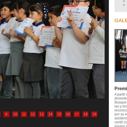
GAL
Premi
A partir
diciemb
Bosque 
las y lo
reconoci
9
10
11
12
13
14
15
16
17
18
19
por su 
asistenc
contó co
equipo 