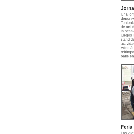
Jorna
Una jorn
deporti
Tenient
de octu
la ocasi
juegos i
stand de
activid
Además,
relámpa
baile en
Feria
Las y l