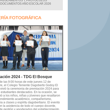
REGLAMENTOS Y PROTOCOLOS
DOCUMENTOS AÑO ESCOLAR 2026
ERÍA FOTOGRÁFICA
ación 2024 - TDG El Bosque
 de las 9:00 horas de este jueves 12 de
re, el Colegio Teniente Dagoberto Godoy El
vivió la ceremonia de premiación 2024 para
s estudiantes destacados. En la ocasión, se
ó a los niños, niñas y jóvenes que resaltaron
rendimiento académico, compañerismo,
ia a clases y espíritu dagobertiano. El evento
n la asistencia de todo el cuerpo docente,
de gestión y apoderados del establecimiento.