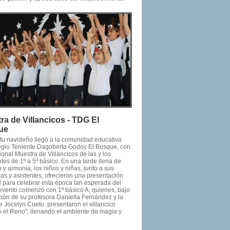
ra de Villancicos - TDG El
ue
ritu navideño llegó a la comunidad educativa
egio Teniente Dagoberto Godoy El Bosque, con
cional Muestra de Villancicos de las y los
tes de 1º a 5º básico. En una tarde llena de
y armonía, los niños y niñas, junto a sus
as y asistentes, ofrecieron una presentación
l para celebrar esta época tan esperada del
 evento comenzó con 1º básico A, quienes, bajo
ción de su profesora Daniella Fernández y la
e Jocelyn Cueto, presentaron el villancico
o el Reno", llenando el ambiente de magia y