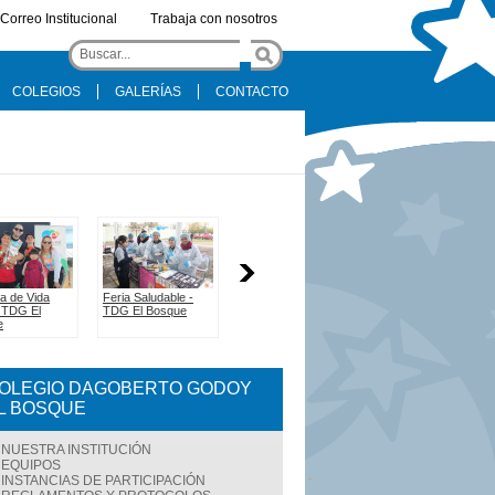
Correo Institucional
Trabaja con nosotros
COLEGIOS
GALERÍAS
CONTACTO
OLEGIO DAGOBERTO GODOY
L BOSQUE
NUESTRA INSTITUCIÓN
EQUIPOS
INSTANCIAS DE PARTICIPACIÓN