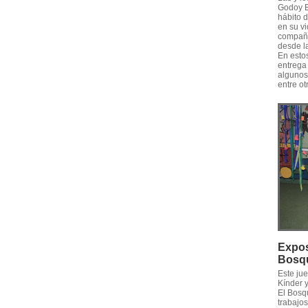
Godoy E
hábito d
en su vi
compañe
desde la
En estos
entrega 
algunos 
entre ot
Expos
Bosq
Este ju
Kínder 
El Bosqu
trabajo