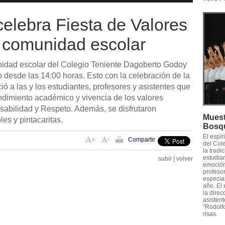
elebra Fiesta de Valores
a comunidad escolar
nidad escolar del Colegio Teniente Dagoberto Godoy
 desde las 14:00 horas. Esto con la celebración de la
ó a las y los estudiantes, profesores y asistentes que
ndimiento académico y vivencia de los valores
sabilidad y Respeto. Además, se disfrutaron
Muest
les y pintacaritas.
Bosq
El espí
Compartir
del Col
la tradi
estudian
subir
|
volver
emoción 
profesor
especia
año. El
la direc
asistent
"Rodolf
risas.