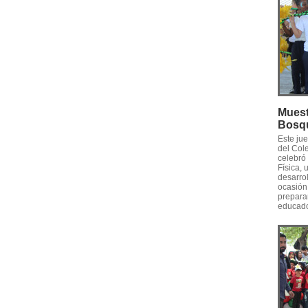
Muest
Bosq
Este ju
del Col
celebró
Física, 
desarrol
ocasión,
preparar
educado