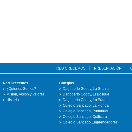
RED CRECEMOS
PRESENTACIÓN
Red Crecemos
Colegios
¿Quiénes Somos?
Dagoberto Godoy, La Granja
Misión, Visión y Valores
Dagoberto Godoy, El Bosque
Historia
Dagoberto Godoy, Lo Prado
Colegio Santiago, La Florida
Colegio Santiago, Pudahuel
Colegio Santiago, Quilicura
Colegio Santiago Emprendedores