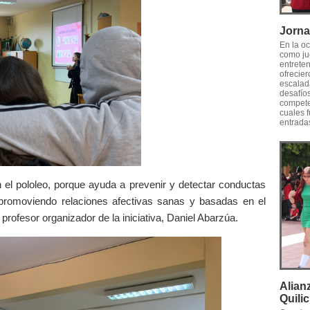
Jorna
En la oc
como jue
entreten
ofrecie
escalad
desafío
competen
cuales 
entradas
 el pololeo, porque ayuda a prevenir y detectar conductas
romoviendo relaciones afectivas sanas y basadas en el
profesor organizador de la iniciativa, Daniel Abarzúa.
Alian
Quili