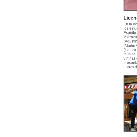
Licen
En la o
los est
Espíritu
Valenzu
(Agusti
(Martín 
(Isidor
musical
y niñas
present
danza d