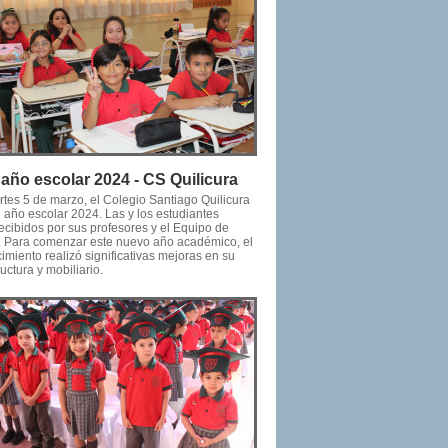
o año escolar 2024 - CS Quilicura
rtes 5 de marzo, el Colegio Santiago Quilicura
u año escolar 2024. Las y los estudiantes
ecibidos por sus profesores y el Equipo de
. Para comenzar este nuevo año académico, el
imiento realizó significativas mejoras en su
ructura y mobiliario.