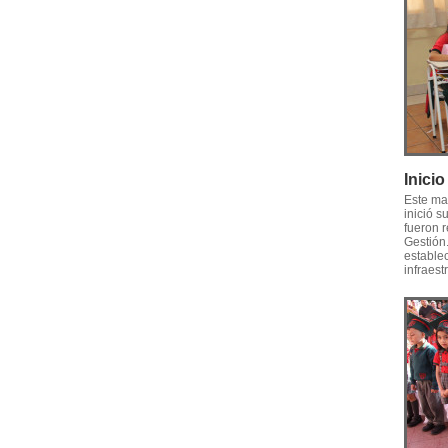
Inici
Este ma
inició s
fueron r
Gestión
establec
infraest