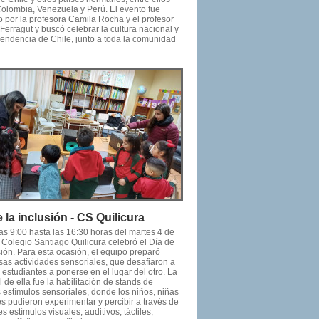
Colombia, Venezuela y Perú. El evento fue
 por la profesora Camila Rocha y el profesor
Ferragut y buscó celebrar la cultura nacional y
pendencia de Chile, junto a toda la comunidad
 la inclusión - CS Quilicura
as 9:00 hasta las 16:30 horas del martes 4 de
l Colegio Santiago Quilicura celebró el Día de
sión. Para esta ocasión, el equipo preparó
as actividades sensoriales, que desafiaron a
s estudiantes a ponerse en el lugar del otro. La
l de ella fue la habilitación de stands de
s estímulos sensoriales, donde los niños, niñas
s pudieron experimentar y percibir a través de
es estímulos visuales, auditivos, táctiles,