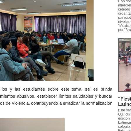
Con dos
miércole
celebró 
organiza
particip
niveles
"México
por "Bras
a los y las estudiantes sobre este tema, se les brinda
amientos abusivos, establecer límites saludables y buscar
"Fies
os de violencia, contribuyendo a erradicar la normalización
Latin
Este sá
Quilicur
edición
Latinoam
colegio
típicas 