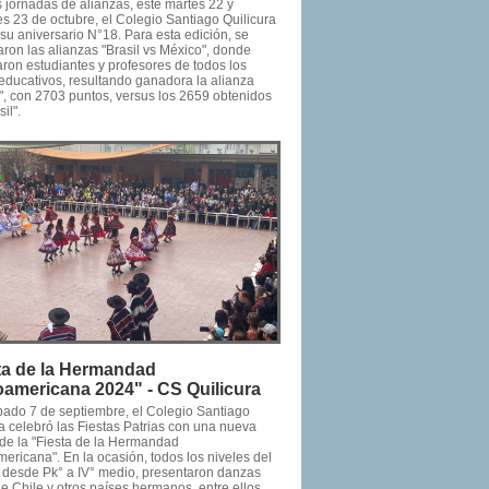
 jornadas de alianzas, este martes 22 y
s 23 de octubre, el Colegio Santiago Quilicura
su aniversario N°18. Para esta edición, se
ron las alianzas "Brasil vs México", donde
aron estudiantes y profesores de todos los
 educativos, resultando ganadora la alianza
", con 2703 puntos, versus los 2659 obtenidos
il".
ta de la Hermandad
oamericana 2024" - CS Quilicura
bado 7 de septiembre, el Colegio Santiago
a celebró las Fiestas Patrias con una nueva
 de la "Fiesta de la Hermandad
ericana". En la ocasión, todos los niveles del
, desde Pk° a IV° medio, presentaron danzas
de Chile y otros países hermanos, entre ellos