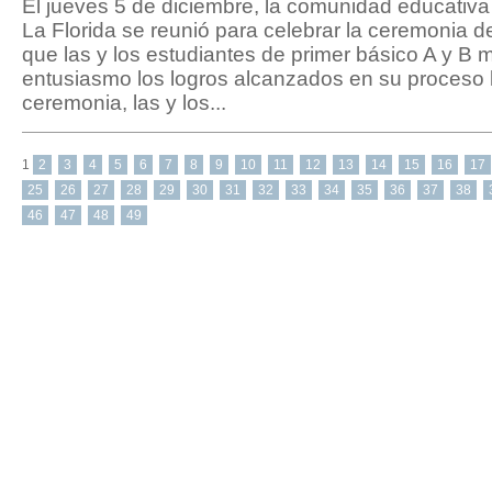
El jueves 5 de diciembre, la comunidad educativa
La Florida se reunió para celebrar la ceremonia de
que las y los estudiantes de primer básico A y B 
entusiasmo los logros alcanzados en su proceso l
ceremonia, las y los...
1
2
3
4
5
6
7
8
9
10
11
12
13
14
15
16
17
25
26
27
28
29
30
31
32
33
34
35
36
37
38
46
47
48
49