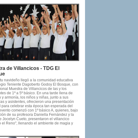
ra de Villancicos - TDG El
ue
ritu navideño llegó a la comunidad educativa
egio Teniente Dagoberto Godoy El Bosque, con
cional Muestra de Villancicos de las y los
tes de 1º a 5º básico. En una tarde llena de
y armonía, los niños y niñas, junto a sus
as y asistentes, ofrecieron una presentación
l para celebrar esta época tan esperada del
 evento comenzó con 1º básico A, quienes, bajo
ción de su profesora Daniella Fernández y la
e Jocelyn Cueto, presentaron el villancico
o el Reno", llenando el ambiente de magia y