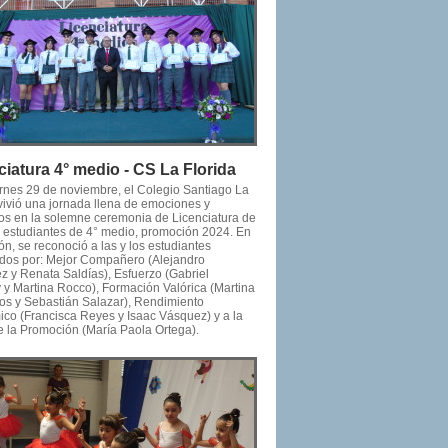
ciatura 4° medio - CS La Florida
ernes 29 de noviembre, el Colegio Santiago La
 vivió una jornada llena de emociones y
os en la solemne ceremonia de Licenciatura de
os estudiantes de 4° medio, promoción 2024. En
ón, se reconoció a las y los estudiantes
dos por: Mejor Compañero (Alejandro
z y Renata Saldías), Esfuerzo (Gabriel
y y Martina Rocco), Formación Valórica (Martina
tos y Sebastián Salazar), Rendimiento
co (Francisca Reyes y Isaac Vásquez) y a la
e la Promoción (María Paola Ortega).