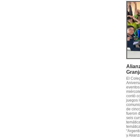
Alian
Granj
El Cole
Anivers
eventos
miércole
contó c
juegos l
comunid
de cinco
fueron 
seis cur
temática
temática
“Argenti
y Alianz