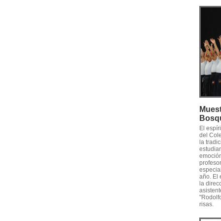
Muest
Bosq
El espí
del Col
la tradi
estudian
emoción 
profesor
especia
año. El
la direc
asistent
"Rodolf
risas.