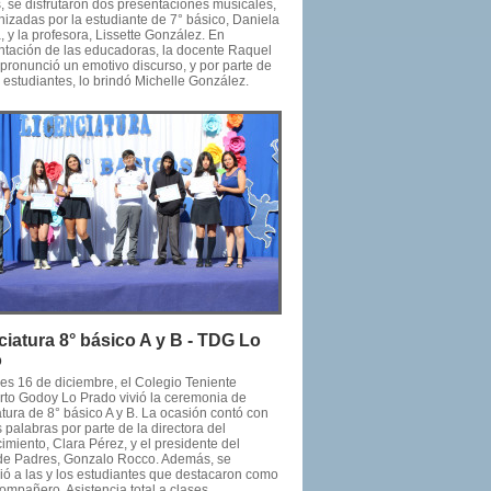
 se disfrutaron dos presentaciones musicales,
nizadas por la estudiante de 7° básico, Daniela
 y la profesora, Lissette González. En
ntación de las educadoras, la docente Raquel
 pronunció un emotivo discurso, y por parte de
s estudiantes, lo brindó Michelle González.
ciatura 8° básico A y B - TDG Lo
o
nes 16 de diciembre, el Colegio Teniente
to Godoy Lo Prado vivió la ceremonia de
tura de 8° básico A y B. La ocasión contó con
 palabras por parte de la directora del
imiento, Clara Pérez, y el presidente del
de Padres, Gonzalo Rocco. Además, se
ió a las y los estudiantes que destacaron como
ompañero, Asistencia total a clases,