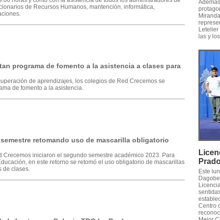
9:00 horas y contó con la asistencia de todos los administradores de
Además,
cionarios de Recursos Humanos, mantención, informática,
protago
aciones.
Miranda,
represe
Letelier
las y lo
n programa de fomento a la asistencia a clases para
ecuperación de aprendizajes, los colegios de Red Crecemos se
ma de fomento a la asistencia.
 semestre retomando uso de mascarilla obligatorio
Licen
 Red Crecemos iniciaron el segundo semestre académico 2023. Para
Prad
Educación, en este retorno se retomó el uso obligatorio de mascarillas
 de clases.
Este lu
Dagober
Licencia
sentidas
establec
Centro 
reconoc
Mejor C