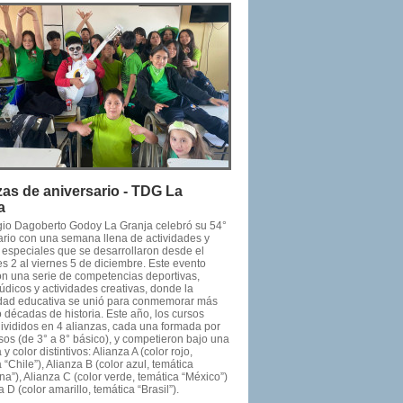
zas de aniversario - TDG La
a
gio Dagoberto Godoy La Granja celebró su 54°
ario con una semana llena de actividades y
 especiales que se desarrollaron desde el
s 2 al viernes 5 de diciembre. Este evento
on una serie de competencias deportivas,
údicos y actividades creativas, donde la
ad educativa se unió para conmemorar más
 décadas de historia. Este año, los cursos
divididos en 4 alianzas, cada una formada por
sos (de 3° a 8° básico), y competieron bajo una
 y color distintivos: Alianza A (color rojo,
 “Chile”), Alianza B (color azul, temática
na”), Alianza C (color verde, temática “México”)
a D (color amarillo, temática “Brasil”).