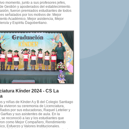
ivo momento, junto a sus profesores jefes,
de Gestión y apoderados del establecimiento.
casión, fueron premiados estudiantes de todos
les señalados por los motivos de: Mejor
ento Académico, Mejor asistencia, Mejor
ro/a y Espíritu Dagobertiano.
ciatura Kínder 2024 - CS La
da
os y niñas de Kínder A y B del Colegio Santiago
da vivieron su ceremonia de Licenciatura,
ados por sus educadoras, Raquel Letelier y
Garfias y sus asistentes de aula. En la
 se reconoció a las y los estudiantes que
ron como Mejor Compañero, Rendimiento
o, Esfuerzo y Valores Institucionales.