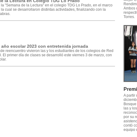
e la Lectura en Colegio TDG Lo Prado
Rendimi
ló la "Semana de la Lectura" en el colegio TDG Lo Prado, en el marco
Ambos c
a cual se desarrollaron distintas actividades, finalizando con la
respecti
abras.
Torres.
 año escolar 2023 con entretenida jornada
 de reencuentro vivieron las y los estudiantes de los colegios de Red
 El primer día de clases se desarrolló este viernes 3 de marzo, con
lar.
Premi
A partir
diciemb
Bosque 
las y lo
reconoci
por su 
asistenc
contó co
equipo 