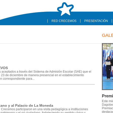
RED CRECEMOS
PRESENTACIÓN
GAL
EVOS
os aceptados a través del Sistema de Admisión Escolar (SAE) que el
 el 23 de diciembre de manera presencial en el establecimiento
n correspondiente para...
Premi
Este mi
Dagober
tano y al Palacio de La Moneda
Premiaci
Crecemos participaron en una visita pedagógica a instituciones
destaca
atrimonio y el rol ciudadano, fortaleciendo su sentido cívico y