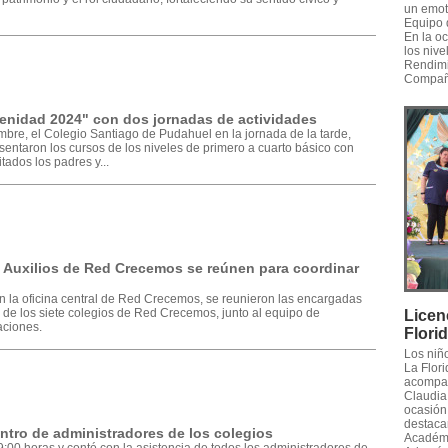
un emot
Equipo 
En la o
los nive
Rendimi
Compañe
ilenidad 2024" con dos jornadas de actividades
embre, el Colegio Santiago de Pudahuel en la jornada de la tarde,
sentaron los cursos de los niveles de primero a cuarto básico con
itados los padres y...
 Auxilios de Red Crecemos se reúnen para coordinar
 en la oficina central de Red Crecemos, se reunieron las encargadas
 de los siete colegios de Red Crecemos, junto al equipo de
Licen
aciones.
Flori
Los niñ
La Flori
acompañ
Claudia 
ocasión,
destaca
ntro de administradores de los colegios
Académic