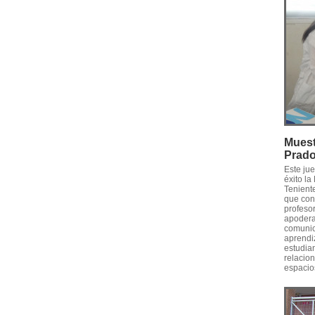
Muest
Prad
Este ju
éxito l
Tenient
que conv
profesor
apodera
comunica
aprendiz
estudia
relacion
espacios