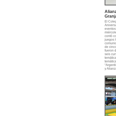
Alian
Granj
El Cole
Anivers
eventos
miércole
contó c
juegos l
comunid
de cinco
fueron 
seis cur
temática
temática
“Argenti
y Alianz