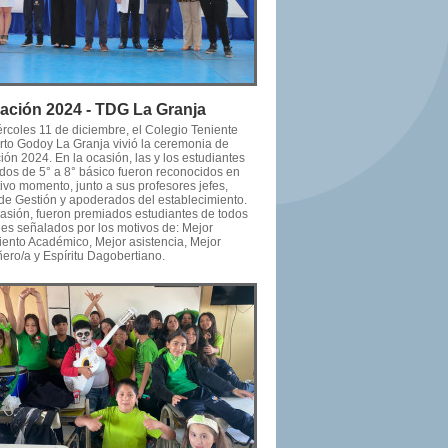
ación 2024 - TDG La Granja
ércoles 11 de diciembre, el Colegio Teniente
to Godoy La Granja vivió la ceremonia de
ón 2024. En la ocasión, las y los estudiantes
dos de 5° a 8° básico fueron reconocidos en
ivo momento, junto a sus profesores jefes,
de Gestión y apoderados del establecimiento.
casión, fueron premiados estudiantes de todos
les señalados por los motivos de: Mejor
ento Académico, Mejor asistencia, Mejor
ro/a y Espíritu Dagobertiano.