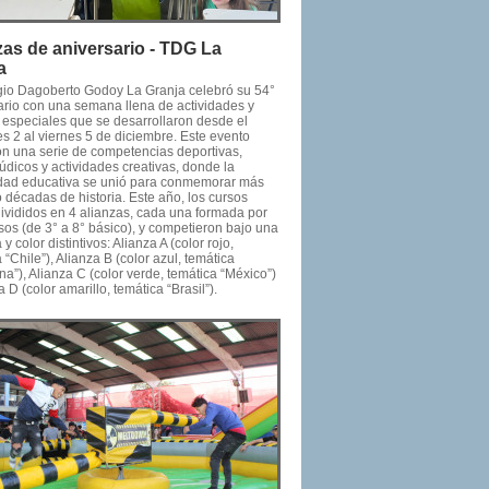
zas de aniversario - TDG La
a
gio Dagoberto Godoy La Granja celebró su 54°
ario con una semana llena de actividades y
 especiales que se desarrollaron desde el
s 2 al viernes 5 de diciembre. Este evento
on una serie de competencias deportivas,
údicos y actividades creativas, donde la
ad educativa se unió para conmemorar más
 décadas de historia. Este año, los cursos
divididos en 4 alianzas, cada una formada por
sos (de 3° a 8° básico), y competieron bajo una
 y color distintivos: Alianza A (color rojo,
 “Chile”), Alianza B (color azul, temática
na”), Alianza C (color verde, temática “México”)
a D (color amarillo, temática “Brasil”).