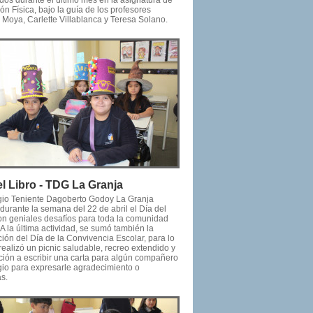
dos durante el último mes en la asignatura de
n Física, bajo la guía de los profesores
Moya, Carlette Villablanca y Teresa Solano.
el Libro - TDG La Granja
gio Teniente Dagoberto Godoy La Granja
durante la semana del 22 de abril el Día del
con geniales desafíos para toda la comunidad
 A la última actividad, se sumó también la
ión del Día de la Convivencia Escolar, para lo
realizó un picnic saludable, recreo extendido y
ación a escribir una carta para algún compañero
gio para expresarle agradecimiento o
s.