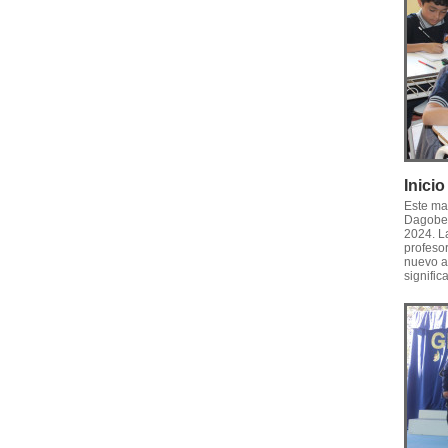
Inici
Este ma
Dagober
2024. La
profeso
nuevo a
signific