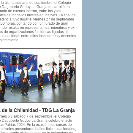
 la última semana de septiembre, el Colegio
e Dagoberto Godoy La Granja desarrolló un
ato de cuenca interno, entre las y los
tes de todos los niveles educativos. La final de
etencia tuvo lugar el viernes 27 de septiembre
0:00 horas, contando con un jurado de gran
donde resaltaron representantes, miembros y ex
s de organizaciones folclóricas ligadas al
pico nacional, entre ellos inspectores y docentes
blecimiento.
a de la Chilenidad - TDG La Granja
ernes 6 y sábado 7 de septiembre, el Colegio
e Dagoberto Godoy La Granja celebró el acto
as Patrias 2024. En la ocasión, los cursos de
s niveles presentaron bailes típicos nacionales,