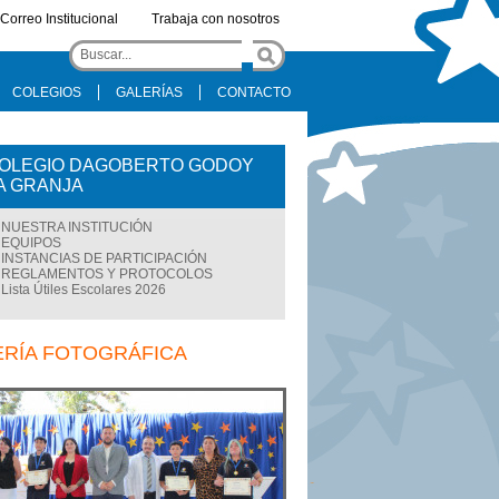
Correo Institucional
Trabaja con nosotros
COLEGIOS
GALERÍAS
CONTACTO
OLEGIO DAGOBERTO GODOY
A GRANJA
NUESTRA INSTITUCIÓN
EQUIPOS
INSTANCIAS DE PARTICIPACIÓN
REGLAMENTOS Y PROTOCOLOS
Lista Útiles Escolares 2026
ERÍA FOTOGRÁFICA