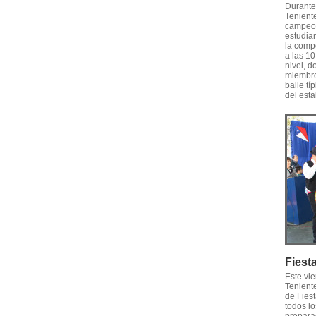
Durante
Tenient
campeon
estudian
la comp
a las 1
nivel, 
miembro
baile tí
del esta
Fiest
Este vi
Tenient
de Fiest
todos lo