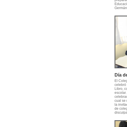
prepara
Educació
Germán 
Día d
El Cole
celebró 
Libro, 
escolar.
celebrac
cual se 
la invit
de cole
disculpa