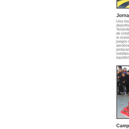
Jorna
Una mañ
deporti
Tenient
de octu
la ocasi
juegos i
aerobox,
pintacar
inédita
equilibr
Campe