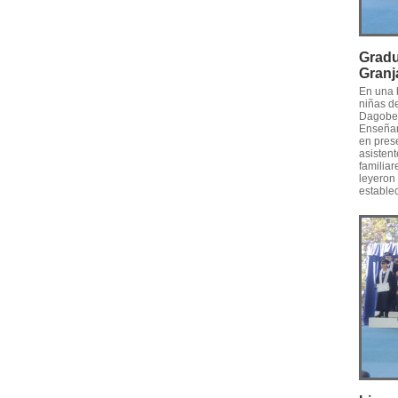
Gradu
Granj
En una 
niñas de
Dagober
Enseñan
en pres
asisten
familia
leyeron 
establec