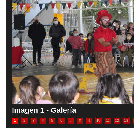
Imagen 1 - Galería
1
2
3
4
5
6
7
8
9
10
11
12
13