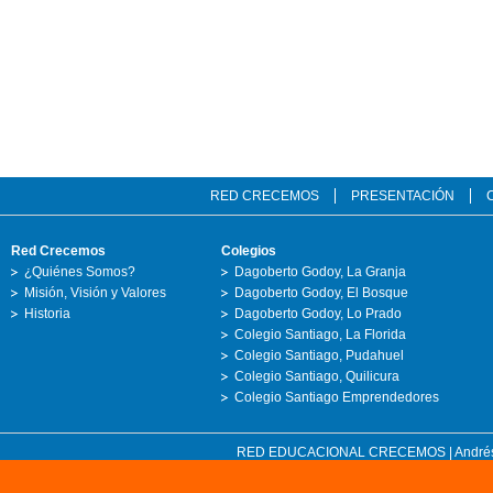
RED CRECEMOS
PRESENTACIÓN
Red Crecemos
Colegios
¿Quiénes Somos?
Dagoberto Godoy, La Granja
Misión, Visión y Valores
Dagoberto Godoy, El Bosque
Historia
Dagoberto Godoy, Lo Prado
Colegio Santiago, La Florida
Colegio Santiago, Pudahuel
Colegio Santiago, Quilicura
Colegio Santiago Emprendedores
RED EDUCACIONAL CRECEMOS | Andrés Bell