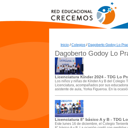
Inicio
/
Colegios
/
Dagoberto Godoy Lo Pra
Dagoberto Godoy Lo Pr
Licenciatura Kínder 2024 - TDG Lo P
Los niños y niñas de Kínder A y B del Colegio
Licenciatura, acompañados por sus educadoras
asistente de aula, Yorka Figueroa. En la ocasión
Licenciatura 8° básico A y B - TDG L
Este lunes 16 de diciembre, el Colegio Tenien
8° básico A y B. La ocasión contó con sentidas 