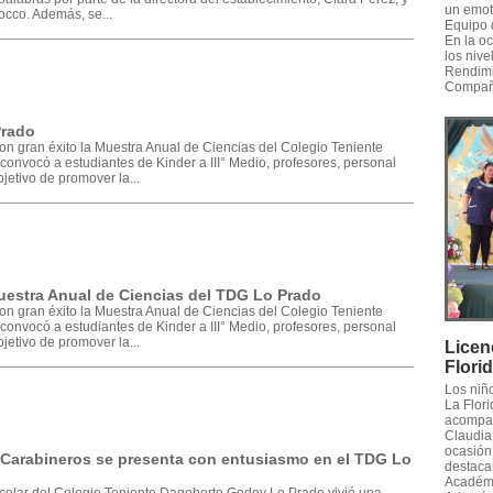
un emot
occo. Además, se...
Equipo 
En la o
los nive
Rendimi
Compañe
Prado
on gran éxito la Muestra Anual de Ciencias del Colegio Teniente
onvocó a estudiantes de Kinder a III° Medio, profesores, personal
jetivo de promover la...
uestra Anual de Ciencias del TDG Lo Prado
on gran éxito la Muestra Anual de Ciencias del Colegio Teniente
onvocó a estudiantes de Kinder a III° Medio, profesores, personal
jetivo de promover la...
Licen
Flori
Los niñ
La Flori
acompañ
Claudia 
ocasión,
 Carabineros se presenta con entusiasmo en el TDG Lo
destaca
Académic