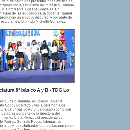
 se disfrutaron dos presentaciones musicales,
nizadas por la estudiante de 7° básico, Daniela
 y la profesora, Lissette González. En
ntación de las educadoras, la docente Raquel
 pronunció un emotivo discurso, y por parte de
s estudiantes, lo brindó Michelle González.
ciatura 8° básico A y B - TDG Lo
o
nes 16 de diciembre, el Colegio Teniente
to Godoy Lo Prado vivió la ceremonia de
tura de 8° básico A y B. La ocasión contó con
 palabras por parte de la directora del
imiento, Clara Pérez, y el presidente del
de Padres, Gonzalo Rocco. Además, se
ió a las y los estudiantes que destacaron como
ompañero, Asistencia total a clases,