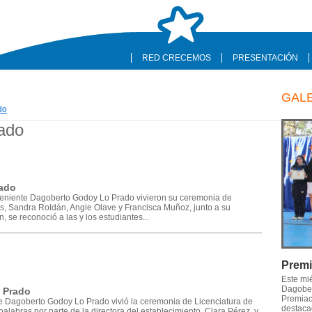
RED CRECEMOS
PRESENTACIÓN
GAL
do
ado
rado
 Teniente Dagoberto Godoy Lo Prado vivieron su ceremonia de
, Sandra Roldán, Angie Olave y Francisca Muñoz, junto a su
, se reconoció a las y los estudiantes...
Premi
Este mi
Dagober
o Prado
Premiaci
te Dagoberto Godoy Lo Prado vivió la ceremonia de Licenciatura de
destaca
palabras por parte de la directora del establecimiento, Clara Pérez, y