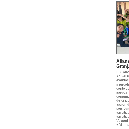
Alian
Granj
El Cole
Anivers
eventos
miércole
contó c
juegos l
comunid
de cinco
fueron 
seis cur
temática
temática
“Argenti
y Alianz