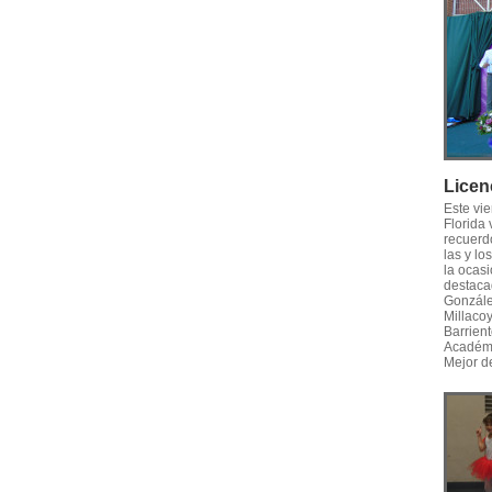
Licen
Este vi
Florida
recuerd
las y l
la ocasi
destaca
Gonzále
Millaco
Barrien
Académi
Mejor d