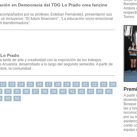
Rendimi
tación en Democracia del TDG Lo Prado crea fanzine
Ambos c
respecti
, acompañados por su profesor, Esteban Fernández, presentaron sus
Torres.
se incluyeron: “El futuro financiero”, “La educación socio-emocional
n transformadora”.
 Lo Prado
tarde de arte y creatividad con la exposición de los trabajos
de Acuarela, desarrollado a lo largo del segundo semestre. A partir de
bre, la comunidad...
12
13
14
15
16
17
18
19
20
21
22
23
24
Premi
3
34
35
36
37
38
39
40
41
42
43
44
45
A partir
4
55
56
diciemb
Bosque 
las y lo
reconoci
por su 
asistenc
contó co
equipo 