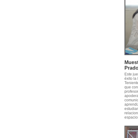
Muest
Prad
Este ju
éxito l
Tenient
que conv
profesor
apodera
comunica
aprendiz
estudia
relacion
espacios