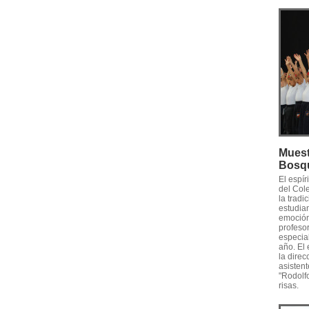
Muest
Bosq
El espí
del Col
la tradi
estudian
emoción 
profesor
especia
año. El
la direc
asistent
"Rodolf
risas.