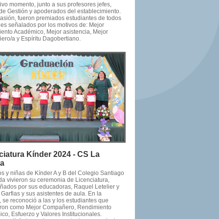
ivo momento, junto a sus profesores jefes,
de Gestión y apoderados del establecimiento.
casión, fueron premiados estudiantes de todos
les señalados por los motivos de: Mejor
ento Académico, Mejor asistencia, Mejor
ro/a y Espíritu Dagobertiano.
ciatura Kínder 2024 - CS La
da
os y niñas de Kínder A y B del Colegio Santiago
da vivieron su ceremonia de Licenciatura,
ados por sus educadoras, Raquel Letelier y
Garfias y sus asistentes de aula. En la
 se reconoció a las y los estudiantes que
ron como Mejor Compañero, Rendimiento
o, Esfuerzo y Valores Institucionales.