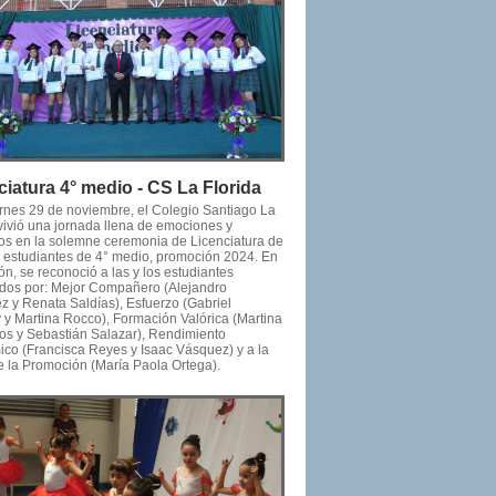
ciatura 4° medio - CS La Florida
ernes 29 de noviembre, el Colegio Santiago La
 vivió una jornada llena de emociones y
os en la solemne ceremonia de Licenciatura de
os estudiantes de 4° medio, promoción 2024. En
ón, se reconoció a las y los estudiantes
dos por: Mejor Compañero (Alejandro
z y Renata Saldías), Esfuerzo (Gabriel
y y Martina Rocco), Formación Valórica (Martina
tos y Sebastián Salazar), Rendimiento
co (Francisca Reyes y Isaac Vásquez) y a la
e la Promoción (María Paola Ortega).