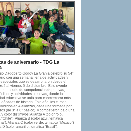
zas de aniversario - TDG La
a
gio Dagoberto Godoy La Granja celebró su 54°
ario con una semana llena de actividades y
 especiales que se desarrollaron desde el
s 2 al viernes 5 de diciembre. Este evento
on una serie de competencias deportivas,
údicos y actividades creativas, donde la
ad educativa se unió para conmemorar más
 décadas de historia. Este año, los cursos
divididos en 4 alianzas, cada una formada por
sos (de 3° a 8° básico), y competieron bajo una
 y color distintivos: Alianza A (color rojo,
 “Chile”), Alianza B (color azul, temática
na”), Alianza C (color verde, temática “México”)
a D (color amarillo, temática “Brasil”).