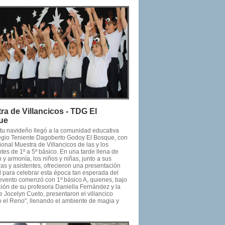
ra de Villancicos - TDG El
ue
ritu navideño llegó a la comunidad educativa
egio Teniente Dagoberto Godoy El Bosque, con
cional Muestra de Villancicos de las y los
tes de 1º a 5º básico. En una tarde llena de
y armonía, los niños y niñas, junto a sus
as y asistentes, ofrecieron una presentación
l para celebrar esta época tan esperada del
 evento comenzó con 1º básico A, quienes, bajo
ción de su profesora Daniella Fernández y la
e Jocelyn Cueto, presentaron el villancico
o el Reno", llenando el ambiente de magia y