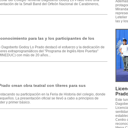
olar del Colegio Teniente Dagoberto Godoy Lo Prado vivió una
Además,
esentación de la Small Band del Orfeón Nacional de Carabineros,
protago
Miranda,
represe
Letelier
las y lo
conocimiento para las y los participantes de los
e Dagoberto Godoy Lo Prado destacó el esfuerzo y la dedicación de
alleres extraprogramáticos del "Programa de Inglés Abre Puertas"
 (MINEDUC) con más de 20 años...
rado crean obra teatral con títeres para sus
Licen
Prad
stacando su participación en la Feria de Historia del colegio, donde
equeños. La presentación oficial se llevó a cabo a principios de
Este lu
der y primer básico.
Dagober
Licencia
sentidas
establec
Centro 
reconoc
Mejor C