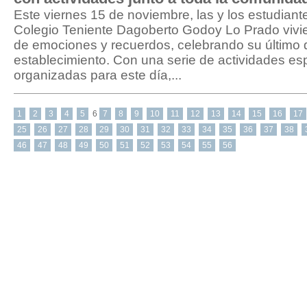
Este viernes 15 de noviembre, las y los estudiant
Colegio Teniente Dagoberto Godoy Lo Prado vivie
de emociones y recuerdos, celebrando su último d
establecimiento. Con una serie de actividades e
organizadas para este día,...
1
2
3
4
5
6
7
8
9
10
11
12
13
14
15
16
17
25
26
27
28
29
30
31
32
33
34
35
36
37
38
46
47
48
49
50
51
52
53
54
55
56