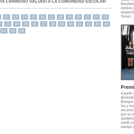
VÍA CARIÑOSO SALUDO A LA COMUNIDAD ESCOLAR
Rendimi
Ambos c
respecti
Torres.
12
13
14
15
16
17
18
19
20
21
22
23
2
33
34
35
36
37
38
39
40
41
42
43
44
54
55
56
Premi
A partir
diciemb
Bosque 
las y lo
reconoci
por su 
asistenc
contó co
equipo 