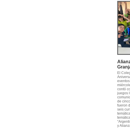
Alian
Granj
El Cole
Anivers
eventos
miércole
contó c
juegos l
comunid
de cinco
fueron 
seis cur
temática
temática
“Argenti
y Alianz