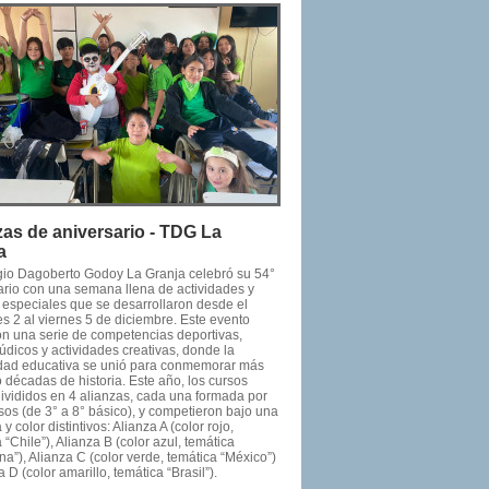
zas de aniversario - TDG La
a
gio Dagoberto Godoy La Granja celebró su 54°
ario con una semana llena de actividades y
 especiales que se desarrollaron desde el
s 2 al viernes 5 de diciembre. Este evento
on una serie de competencias deportivas,
údicos y actividades creativas, donde la
ad educativa se unió para conmemorar más
 décadas de historia. Este año, los cursos
divididos en 4 alianzas, cada una formada por
sos (de 3° a 8° básico), y competieron bajo una
 y color distintivos: Alianza A (color rojo,
 “Chile”), Alianza B (color azul, temática
na”), Alianza C (color verde, temática “México”)
a D (color amarillo, temática “Brasil”).