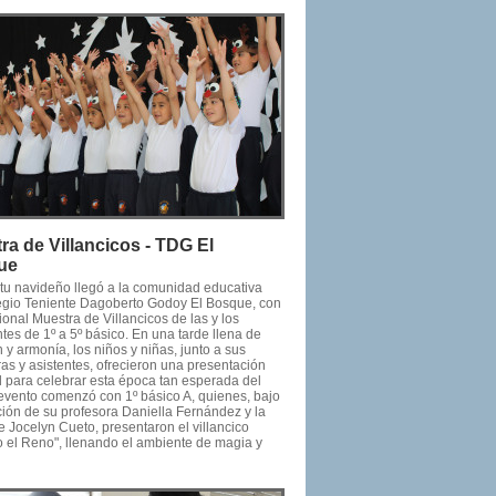
ra de Villancicos - TDG El
ue
ritu navideño llegó a la comunidad educativa
egio Teniente Dagoberto Godoy El Bosque, con
cional Muestra de Villancicos de las y los
tes de 1º a 5º básico. En una tarde llena de
y armonía, los niños y niñas, junto a sus
as y asistentes, ofrecieron una presentación
l para celebrar esta época tan esperada del
 evento comenzó con 1º básico A, quienes, bajo
ción de su profesora Daniella Fernández y la
e Jocelyn Cueto, presentaron el villancico
o el Reno", llenando el ambiente de magia y