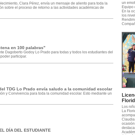
un emot
lecimiento, Clara Pérez, envía un mensaje de aliento para toda la
Equipo 
n sobre el proceso de retorno a las actividades académicas de
En la o
los nive
Rendimi
Compañe
tena en 100 palabras"
nte Dagoberto Godoy Lo Prado para todas y todos los estudiantes del
poder participar.
el TDG Lo Prado envía saludo a la comunidad escolar
ión y Convivencia para toda la comunidad escolar. Esto mediante un
Licen
Flori
Los niñ
La Flori
acompañ
Claudia 
ocasión,
destaca
EL DÍA DEL ESTUDIANTE
Académic