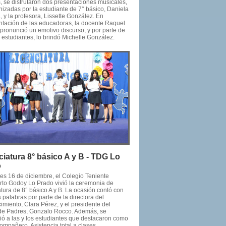
 se disfrutaron dos presentaciones musicales,
nizadas por la estudiante de 7° básico, Daniela
 y la profesora, Lissette González. En
ntación de las educadoras, la docente Raquel
 pronunció un emotivo discurso, y por parte de
s estudiantes, lo brindó Michelle González.
ciatura 8° básico A y B - TDG Lo
o
nes 16 de diciembre, el Colegio Teniente
to Godoy Lo Prado vivió la ceremonia de
tura de 8° básico A y B. La ocasión contó con
 palabras por parte de la directora del
imiento, Clara Pérez, y el presidente del
de Padres, Gonzalo Rocco. Además, se
ió a las y los estudiantes que destacaron como
ompañero, Asistencia total a clases,