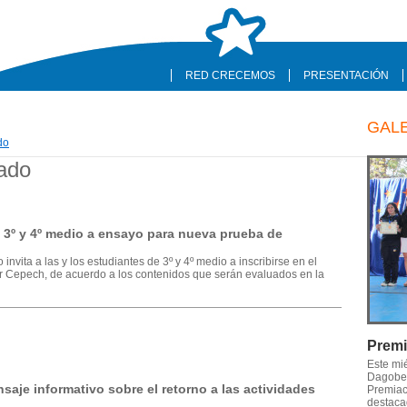
RED CRECEMOS
PRESENTACIÓN
GAL
do
ado
 3º y 4º medio a ensayo para nueva prueba de
vita a las y los estudiantes de 3º y 4º medio a inscribirse en el
r Cepech, de acuerdo a los contenidos que serán evaluados en la
Premi
Este mi
Dagober
saje informativo sobre el retorno a las actividades
Premiaci
destaca