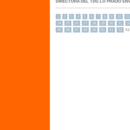
DIRECTORA DEL TDG LO PRADO EN
1
2
3
4
5
6
7
8
9
10
11
24
25
26
27
28
29
30
31
3
45
46
47
48
49
50
51
52
53