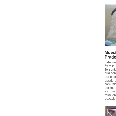
Muest
Prad
Este ju
éxito l
Tenient
que conv
profesor
apodera
comunica
aprendiz
estudia
relacion
espacios