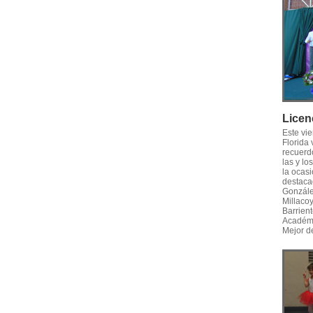
Licen
Este vi
Florida
recuerd
las y l
la ocasi
destaca
Gonzále
Millaco
Barrien
Académi
Mejor d