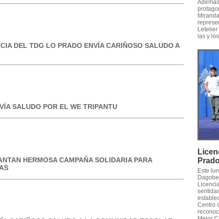
Además,
protago
Miranda,
represe
Letelier
las y lo
CIA DEL TDG LO PRADO ENVÍA CARIÑOSO SALUDO A
VÍA SALUDO POR EL WE TRIPANTU
Licen
ANTAN HERMOSA CAMPAÑA SOLIDARIA PARA
Prad
AS
Este lu
Dagober
Licencia
sentidas
establec
Centro 
reconoc
Mejor C