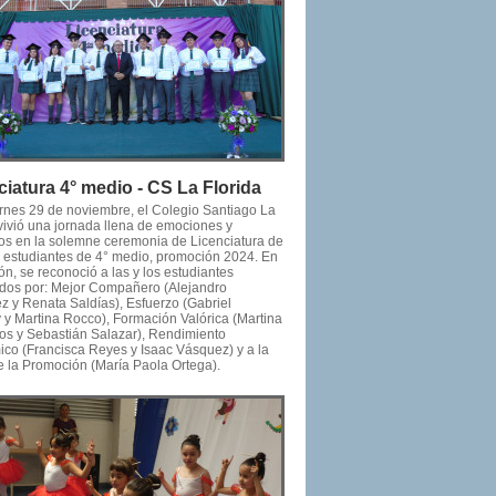
ciatura 4° medio - CS La Florida
ernes 29 de noviembre, el Colegio Santiago La
 vivió una jornada llena de emociones y
os en la solemne ceremonia de Licenciatura de
os estudiantes de 4° medio, promoción 2024. En
ón, se reconoció a las y los estudiantes
dos por: Mejor Compañero (Alejandro
z y Renata Saldías), Esfuerzo (Gabriel
y y Martina Rocco), Formación Valórica (Martina
tos y Sebastián Salazar), Rendimiento
co (Francisca Reyes y Isaac Vásquez) y a la
e la Promoción (María Paola Ortega).