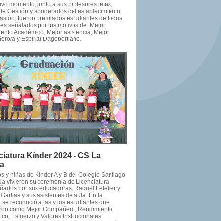
ivo momento, junto a sus profesores jefes,
de Gestión y apoderados del establecimiento.
casión, fueron premiados estudiantes de todos
les señalados por los motivos de: Mejor
ento Académico, Mejor asistencia, Mejor
ro/a y Espíritu Dagobertiano.
ciatura Kínder 2024 - CS La
da
os y niñas de Kínder A y B del Colegio Santiago
da vivieron su ceremonia de Licenciatura,
ados por sus educadoras, Raquel Letelier y
Garfias y sus asistentes de aula. En la
 se reconoció a las y los estudiantes que
ron como Mejor Compañero, Rendimiento
o, Esfuerzo y Valores Institucionales.