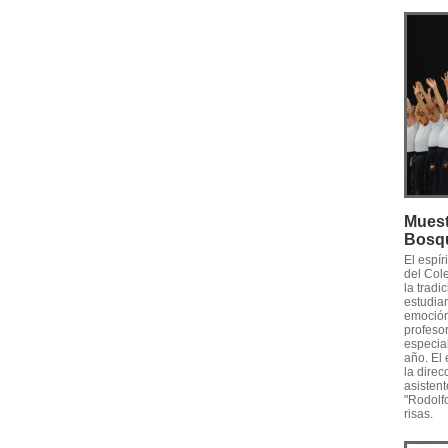
Muest
Bosq
El espí
del Col
la tradi
estudian
emoción 
profesor
especia
año. El
la direc
asistent
"Rodolf
risas.