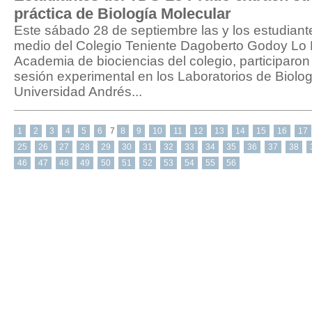
práctica de Biología Molecular
Este sábado 28 de septiembre las y los estudiant
medio del Colegio Teniente Dagoberto Godoy Lo P
Academia de biociencias del colegio, participaro
sesión experimental en los Laboratorios de Biolog
Universidad Andrés...
1
2
3
4
5
6
7
8
9
10
11
12
13
14
15
16
17
25
26
27
28
29
30
31
32
33
34
35
36
37
38
46
47
48
49
50
51
52
53
54
55
56