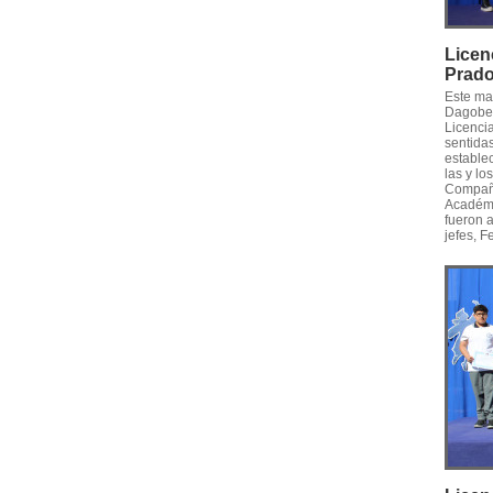
Licen
Prad
Este ma
Dagober
Licenci
sentidas
estable
las y l
Compañe
Académi
fueron 
jefes, F