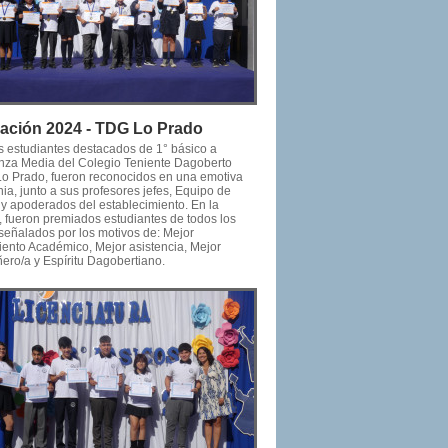
ación 2024 - TDG Lo Prado
os estudiantes destacados de 1° básico a
za Media del Colegio Teniente Dagoberto
o Prado, fueron reconocidos en una emotiva
a, junto a sus profesores jefes, Equipo de
 y apoderados del establecimiento. En la
, fueron premiados estudiantes de todos los
 señalados por los motivos de: Mejor
ento Académico, Mejor asistencia, Mejor
ro/a y Espíritu Dagobertiano.