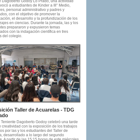
e Dagoberto Godoy Lo Prado, una actividad
ocó a estudiantes de Kinder a III° Medio,
es, personal administrativo y padres y
dos, con el objetivo de promover la
ción, el desarrollo y la profundización de los
ajes en ciencias. Durante la jornada, las y los
ntes prepararon y expusieron temas
ados con la indagación científica en tres
 del colegio.
ición Taller de Acuarelas - TDG
ado
o Teniente Dagoberto Godoy celebró una tarde
y creatividad con la exposición de los trabajos
os por las y los estudiantes del Taller de
a, desarrollado a lo largo del segundo
. A partir de las 15:15 horas de este miércoles