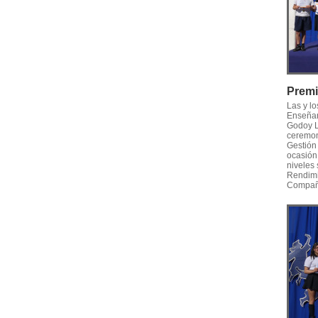
Premi
Las y l
Enseñan
Godoy L
ceremoni
Gestión
ocasión
niveles
Rendimi
Compañe