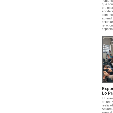
Tenient
que conv
profesor
apodera
comunica
aprendiz
estudia
relacion
espacios
Expos
Lo Pr
El Lice
de arte 
realizad
Acuarel
semestre