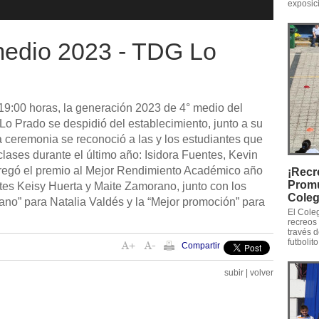
exposic
medio 2023 - TDG Lo
19:00 horas, la generación 2023 de 4° medio del
o Prado se despidió del establecimiento, junto a su
a ceremonia se reconoció a las y los estudiantes que
lases durante el último año: Isidora Fuentes, Kevin
regó el premio al Mejor Rendimiento Académico año
¡Recr
Promu
ntes Keisy Huerta y Maite Zamorano, junto con los
Coleg
iano” para Natalia Valdés y la “Mejor promoción” para
El Cole
recreos 
través 
futbolito
Compartir
subir
|
volver