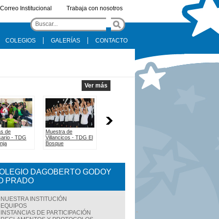
Correo Institucional
Trabaja con nosotros
COLEGIOS
GALERÍAS
CONTACTO
OLEGIO DAGOBERTO GODOY
O PRADO
NUESTRA INSTITUCIÓN
EQUIPOS
INSTANCIAS DE PARTICIPACIÓN