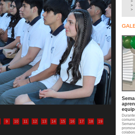
GAL
Seman
apren
equi
Durante
comunid
9
10
11
12
13
14
15
16
17
18
19
Semana 
promove
colabora