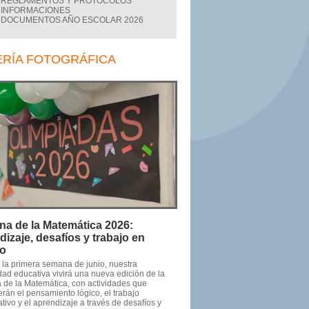
REGLAMENTOS Y PROTOCOLOS
INFORMACIONES
DOCUMENTOS AÑO ESCOLAR 2026
ERÍA FOTOGRÁFICA
a de la Matemática 2026:
dizaje, desafíos y trabajo en
po
 la primera semana de junio, nuestra
ad educativa vivirá una nueva edición de la
de la Matemática, con actividades que
rán el pensamiento lógico, el trabajo
tivo y el aprendizaje a través de desafíos y