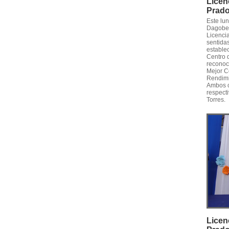
Licen
Prad
Este lu
Dagober
Licencia
sentidas
establec
Centro 
reconoc
Mejor C
Rendimi
Ambos c
respecti
Torres.
Licen