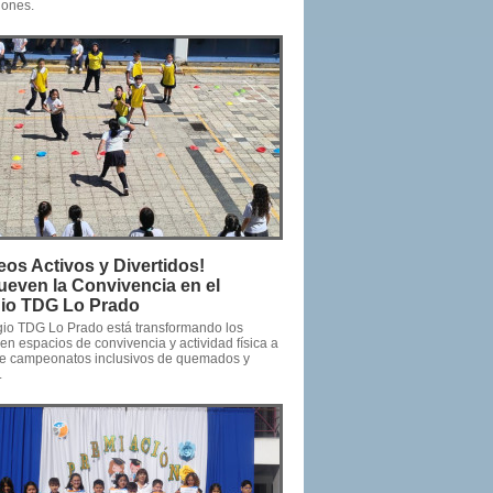
iones.
eos Activos y Divertidos!
even la Convivencia en el
io TDG Lo Prado
gio TDG Lo Prado está transformando los
en espacios de convivencia y actividad física a
de campeonatos inclusivos de quemados y
.