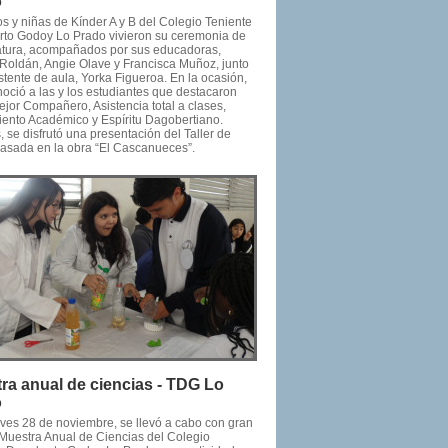
o
s y niñas de Kínder A y B del Colegio Teniente
to Godoy Lo Prado vivieron su ceremonia de
atura, acompañados por sus educadoras,
Roldán, Angie Olave y Francisca Muñoz, junto
stente de aula, Yorka Figueroa. En la ocasión,
noció a las y los estudiantes que destacaron
jor Compañero, Asistencia total a clases,
ento Académico y Espíritu Dagobertiano.
se disfrutó una presentación del Taller de
 basada en la obra “El Cascanueces”.
ra anual de ciencias - TDG Lo
o
eves 28 de noviembre, se llevó a cabo con gran
a Muestra Anual de Ciencias del Colegio