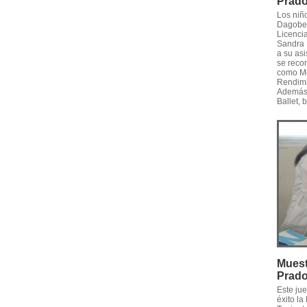
Prad
Los niño
Dagober
Licenci
Sandra 
a su asi
se reco
como Me
Rendimi
Además, 
Ballet,
Muest
Prad
Este ju
éxito l