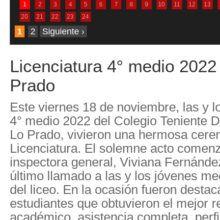
1
2
3
4
5
6
7
8
9
10
11
12
13
20
21
22
23
24
1
2
Siguiente ›
Licenciatura 4° medio 2022
Prado
Este viernes 18 de noviembre, las y l
4° medio 2022 del Colegio Teniente 
Lo Prado, vivieron una hermosa cere
Licenciatura. El solemne acto comenz
inspectora general, Viviana Fernánde
último llamado a las y los jóvenes me
del liceo. En la ocasión fueron destac
estudiantes que obtuvieron el mejor 
académico, asistencia completa, perfi