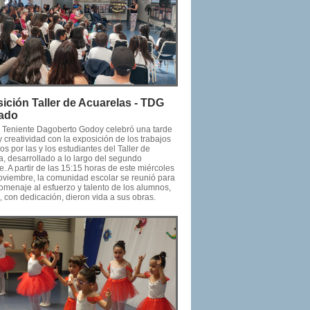
ición Taller de Acuarelas - TDG
ado
o Teniente Dagoberto Godoy celebró una tarde
y creatividad con la exposición de los trabajos
os por las y los estudiantes del Taller de
a, desarrollado a lo largo del segundo
. A partir de las 15:15 horas de este miércoles
oviembre, la comunidad escolar se reunió para
omenaje al esfuerzo y talento de los alumnos,
 con dedicación, dieron vida a sus obras.