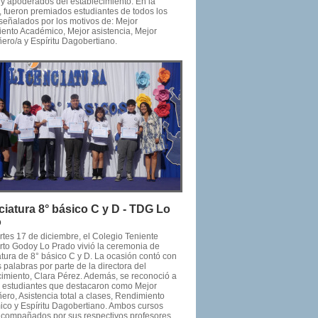
 y apoderados del establecimiento. En la
, fueron premiados estudiantes de todos los
 señalados por los motivos de: Mejor
ento Académico, Mejor asistencia, Mejor
ro/a y Espíritu Dagobertiano.
ciatura 8° básico C y D - TDG Lo
o
rtes 17 de diciembre, el Colegio Teniente
to Godoy Lo Prado vivió la ceremonia de
atura de 8° básico C y D. La ocasión contó con
 palabras por parte de la directora del
cimiento, Clara Pérez. Además, se reconoció a
os estudiantes que destacaron como Mejor
ro, Asistencia total a clases, Rendimiento
co y Espíritu Dagobertiano. Ambos cursos
acompañados por sus respectivos profesores