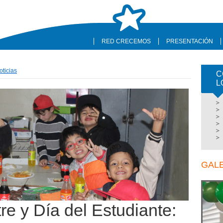
RED CRECEMOS
PRESENTACIÓN
oticias
C
L
GAL
re y Día del Estudiante: