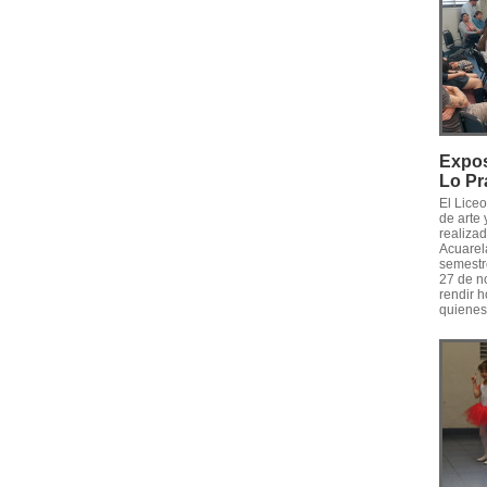
Expos
Lo Pr
El Lice
de arte 
realizad
Acuarel
semestre
27 de n
rendir h
quienes,