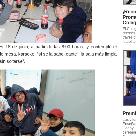
¡Recr
Promu
Coleg
El Cole
recreos 
través 
futbolito
s 18 de junio, a partir de las 8:00 horas, y contempló el
e mesa, karaoke, “si se la sabe, cante”, la sala más limpia
in soltarse”.
Premi
Las y l
Enseñan
Godoy L
ceremoni