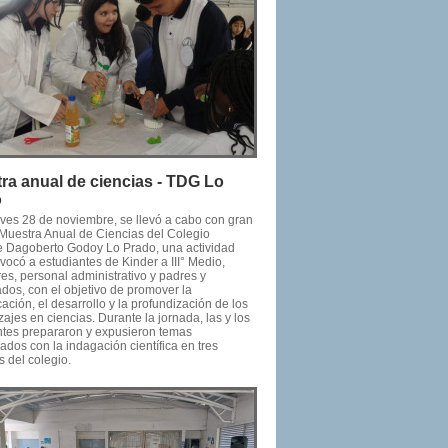
ra anual de ciencias - TDG Lo
o
eves 28 de noviembre, se llevó a cabo con gran
a Muestra Anual de Ciencias del Colegio
e Dagoberto Godoy Lo Prado, una actividad
ocó a estudiantes de Kinder a III° Medio,
es, personal administrativo y padres y
dos, con el objetivo de promover la
ción, el desarrollo y la profundización de los
ajes en ciencias. Durante la jornada, las y los
ntes prepararon y expusieron temas
ados con la indagación científica en tres
 del colegio.