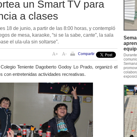
rtea un Smart TV para
ncia a clases
es 18 de junio, a partir de las 8:00 horas, y contempló
egos de mesa, karaoke, “si se la sabe, cante”, la sala
Seman
e el ula-ula sin soltarse”.
apren
equi
Compartir
Durante
comunid
Semana 
 Colegio Teniente Dagoberto Godoy Lo Prado, organizó el
promove
colabora
es con entretenidas actividades recreativas.
exposic