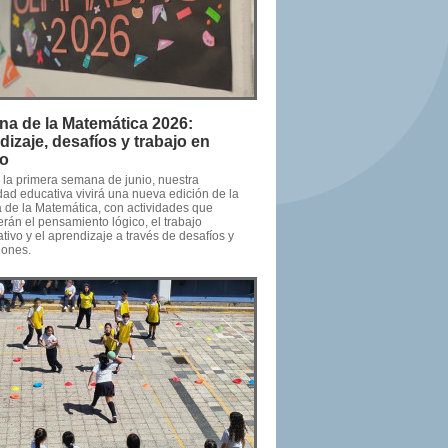
a de la Matemática 2026:
dizaje, desafíos y trabajo en
po
 la primera semana de junio, nuestra
ad educativa vivirá una nueva edición de la
de la Matemática, con actividades que
rán el pensamiento lógico, el trabajo
tivo y el aprendizaje a través de desafíos y
iones.