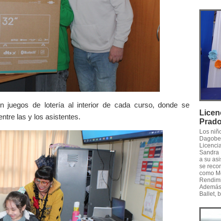
n juegos de lotería al interior de cada curso, donde se
Licen
tre las y los asistentes.
Prad
Los niño
Dagober
Licenci
Sandra 
a su asi
se reco
como Me
Rendimi
Además, 
Ballet,