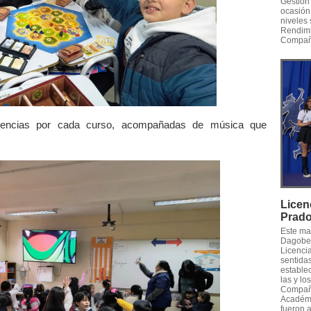
Gestión
ocasión
niveles
Rendimi
Compañe
vivencias por cada curso, acompañadas de música que
Licen
Prad
Este ma
Dagober
Licenci
sentidas
estable
las y l
Compañe
Académi
fueron 