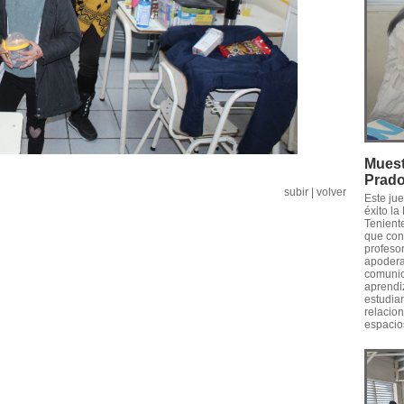
Muest
Prad
subir
|
volver
Este ju
éxito l
Tenient
que conv
profesor
apodera
comunica
aprendiz
estudia
relacion
espacios