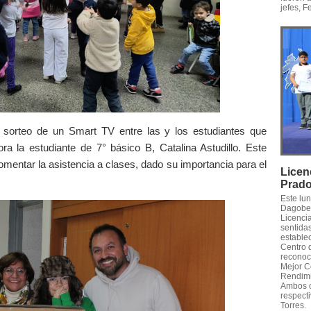
jefes, F
le sorteo de un Smart TV entre las y los estudiantes que
ra la estudiante de 7° básico B, Catalina Astudillo. Este
omentar la asistencia a clases, dado su importancia para el
Licen
Prad
Este lu
Dagober
Licencia
sentidas
establec
Centro 
reconoc
Mejor C
Rendimi
Ambos c
respecti
Torres.