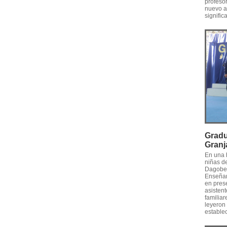
profeso
nuevo a
signific
Gradu
Granj
En una 
niñas de
Dagober
Enseñan
en pres
asisten
familia
leyeron 
establec