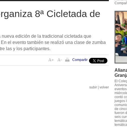
Compañe
rganiza 8ª Cicletada de
 nueva edición de la tradicional cicletada que
 En el evento también se realizó una clase de zumba
re las y los participantes.
Compartir
Alian
Granj
El Cole
Anivers
subir
|
volver
eventos
miércole
contó c
juegos l
comunid
de cinco
fueron 
seis cur
temática
temática