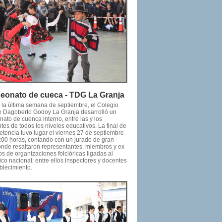
onato de cueca - TDG La Granja
 la última semana de septiembre, el Colegio
e Dagoberto Godoy La Granja desarrolló un
ato de cuenca interno, entre las y los
tes de todos los niveles educativos. La final de
etencia tuvo lugar el viernes 27 de septiembre
0:00 horas, contando con un jurado de gran
donde resaltaron representantes, miembros y ex
s de organizaciones folclóricas ligadas al
pico nacional, entre ellos inspectores y docentes
blecimiento.