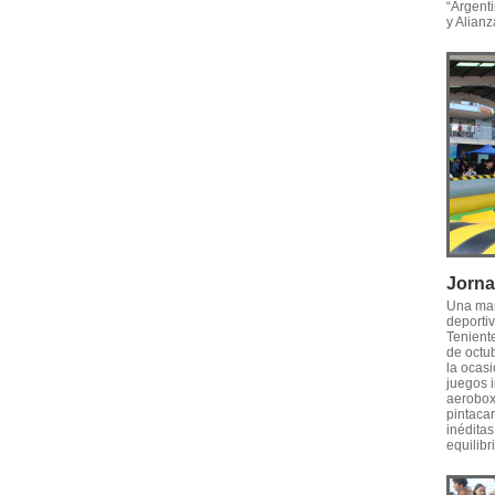
“Argenti
y Alianz
Jorna
Una mañ
deporti
Tenient
de octu
la ocasi
juegos i
aerobox,
pintacar
inédita
equilibr