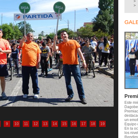
GAL
Premi
Este mi
Dagober
Premiaci
destaca
un emot
9
10
11
12
13
14
15
16
17
18
19
Equipo 
En la o
los nive
Rendimi