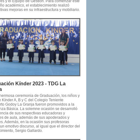
res y el Equipo de Gestión. Para comenzar este
ño académico, el establecimiento realizó
ativas mejoras en su infraestructura y mobiliario.
ación Kínder 2023 - TDG La
a
hermosa ceremonia de Graduación, los niños y
 Kínder A, B y C del Colegio Teniente
to Godoy La Granja fueron promovidos a la
za Básica. La solemne ocasión se desarrolló
encia de sus respectivas educadoras y
tes de aula, además de sus apoderados y
res. Además, en la ocasión sus profesoras
un emotivo discurso, al igual que el director del
imiento, Sergio Gallardo.