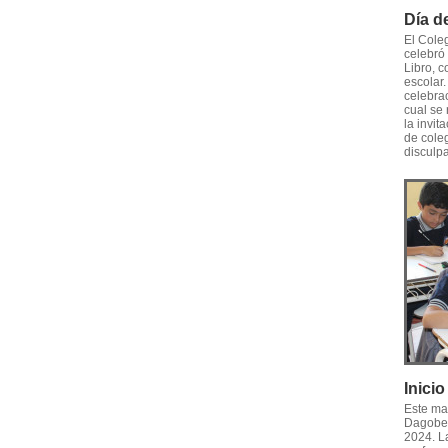
Día d
El Cole
celebró 
Libro, 
escolar.
celebrac
cual se 
la invit
de cole
disculpa
Inici
Este ma
Dagober
2024. La