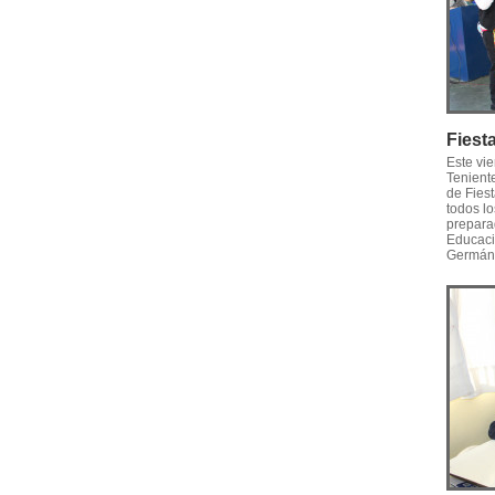
Fiest
Este vi
Tenient
de Fiest
todos lo
prepara
Educació
Germán 