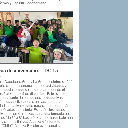
ro/a y Espíritu Dagobertiano.
zas de aniversario - TDG La
a
gio Dagoberto Godoy La Granja celebró su 54°
ario con una semana llena de actividades y
 especiales que se desarrollaron desde el
s 2 al viernes 5 de diciembre. Este evento
on una serie de competencias deportivas,
údicos y actividades creativas, donde la
ad educativa se unió para conmemorar más
 décadas de historia. Este año, los cursos
divididos en 4 alianzas, cada una formada por
sos (de 3° a 8° básico), y competieron bajo una
 y color distintivos: Alianza A (color rojo,
 “Chile”), Alianza B (color azul, temática