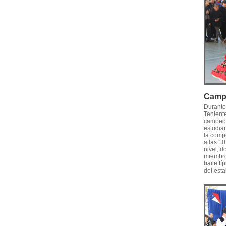
Campe
Durante
Tenient
campeon
estudian
la comp
a las 1
nivel, 
miembro
baile tí
del esta