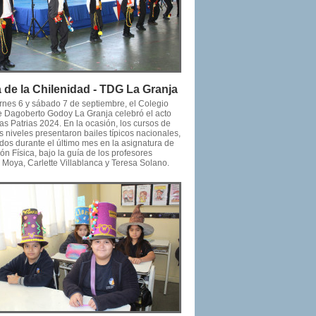
a de la Chilenidad - TDG La Granja
ernes 6 y sábado 7 de septiembre, el Colegio
e Dagoberto Godoy La Granja celebró el acto
as Patrias 2024. En la ocasión, los cursos de
s niveles presentaron bailes típicos nacionales,
dos durante el último mes en la asignatura de
n Física, bajo la guía de los profesores
Moya, Carlette Villablanca y Teresa Solano.