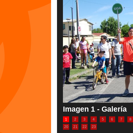
Imagen 1 - Galería
1
2
3
4
5
6
7
8
20
21
22
23