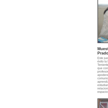
Muest
Prad
Este ju
éxito l
Tenient
que conv
profesor
apodera
comunica
aprendiz
estudia
relacion
espacios