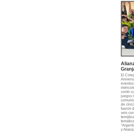
Alian
Granj
El Cole
Anivers
eventos
miércole
contó c
juegos l
comunid
de cinco
fueron 
seis cur
temática
temática
“Argenti
y Alianz