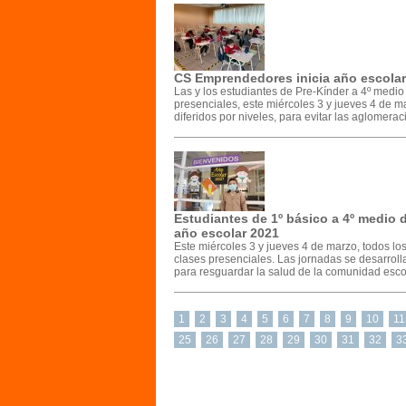
CS Emprendedores inicia año escolar
Las y los estudiantes de Pre-Kínder a 4º medi
presenciales, este miércoles 3 y jueves 4 de 
diferidos por niveles, para evitar las aglomera
Estudiantes de 1º básico a 4º medio 
año escolar 2021
Este miércoles 3 y jueves 4 de marzo, todos l
clases presenciales. Las jornadas se desarroll
para resguardar la salud de la comunidad escola
1
2
3
4
5
6
7
8
9
10
11
25
26
27
28
29
30
31
32
3