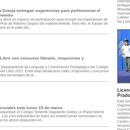
Además,
protago
Miranda,
 Granja entregan sugerencias para perfeccionar el
represe
imiento
Letelier
 abrió un espacio de participación para recoger las impresiones de
las y lo
l Plan de Retorno Seguro del establecimiento. Para ello, el Equipo de
nd en el patio del...
ibro con concurso literario, irrupciones y
el Departamento de Lenguaje y Coordinación Pedagógica del Colegio
el Libro 2021. Entre ellas destacaron cafés, irrupciones y concursos
ntos personajes de la...
Licen
Prad
Este lu
Dagober
enciales este lunes 15 de marzo
Licencia
 seguridad, el Colegio Teniente Dagoberto Godoy Lo Prado retomó
sentidas
. Las y los estudiantes de todos los niveles serán convocados en
establec
ar los aforos dispuestos en...
Centro 
reconoc
Mejor C