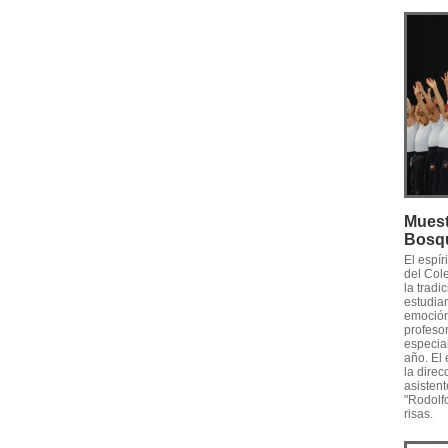
Muest
Bosq
El espí
del Col
la tradi
estudian
emoción 
profesor
especia
año. El
la direc
asistent
"Rodolf
risas.