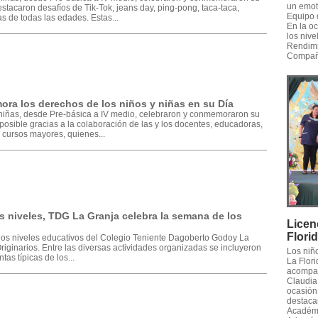
un emot
estacaron desafíos de Tik-Tok, jeans day, ping-pong, taca-taca,
Equipo 
s de todas las edades. Estas...
En la o
los nive
Rendimi
Compañe
a los derechos de los niños y niñas en su Día
 niñas, desde Pre-básica a IV medio, celebraron y conmemoraron su
posible gracias a la colaboración de las y los docentes, educadoras,
s cursos mayores, quienes...
s niveles, TDG La Granja celebra la semana de los
Licen
Flori
s los niveles educativos del Colegio Teniente Dagoberto Godoy La
iginarios. Entre las diversas actividades organizadas se incluyeron
Los niñ
tas típicas de los...
La Flori
acompañ
Claudia 
ocasión,
destaca
Académic