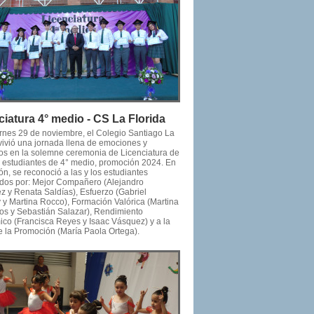
ciatura 4° medio - CS La Florida
ernes 29 de noviembre, el Colegio Santiago La
 vivió una jornada llena de emociones y
os en la solemne ceremonia de Licenciatura de
os estudiantes de 4° medio, promoción 2024. En
ón, se reconoció a las y los estudiantes
dos por: Mejor Compañero (Alejandro
z y Renata Saldías), Esfuerzo (Gabriel
y y Martina Rocco), Formación Valórica (Martina
tos y Sebastián Salazar), Rendimiento
co (Francisca Reyes y Isaac Vásquez) y a la
e la Promoción (María Paola Ortega).