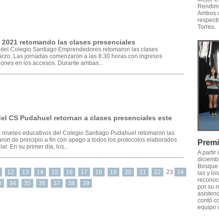
Rendimi
Ambos c
respecti
Torres.
 2021 retomando las clases presenciales
o del Colegio Santiago Emprendedores retomaron las clases
marzo. Las jornadas comenzaron a las 8:30 horas con ingresos
ciones en los accesos. Durante ambas...
del CS Pudahuel retornan a clases presenciales este
os niveles educativos del Colegio Santiago Pudahuel retomaron las
aron de principio a fin con apego a todos los protocolos elaborados
Premi
r. En su primer día, los...
A partir
diciemb
Bosque 
12
13
14
15
16
17
18
19
20
21
22
23
24
las y lo
reconoci
3
34
35
36
37
38
39
por su 
asistenc
contó co
equipo 