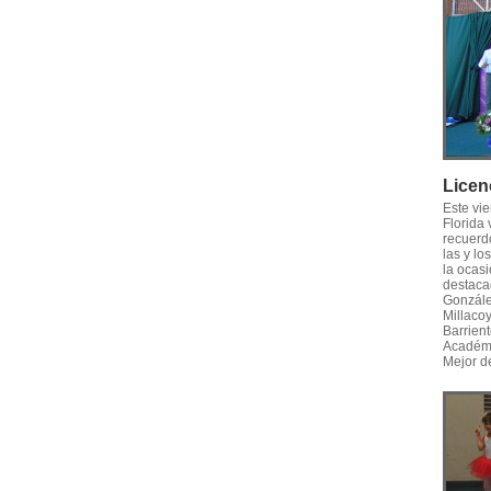
Licen
Este vi
Florida
recuerd
las y l
la ocasi
destaca
Gonzále
Millaco
Barrien
Académi
Mejor d