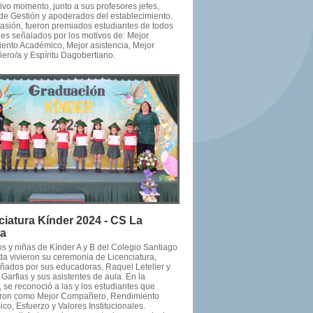
ivo momento, junto a sus profesores jefes,
de Gestión y apoderados del establecimiento.
casión, fueron premiados estudiantes de todos
les señalados por los motivos de: Mejor
ento Académico, Mejor asistencia, Mejor
ro/a y Espíritu Dagobertiano.
ciatura Kínder 2024 - CS La
da
os y niñas de Kínder A y B del Colegio Santiago
da vivieron su ceremonia de Licenciatura,
ados por sus educadoras, Raquel Letelier y
Garfias y sus asistentes de aula. En la
 se reconoció a las y los estudiantes que
ron como Mejor Compañero, Rendimiento
o, Esfuerzo y Valores Institucionales.