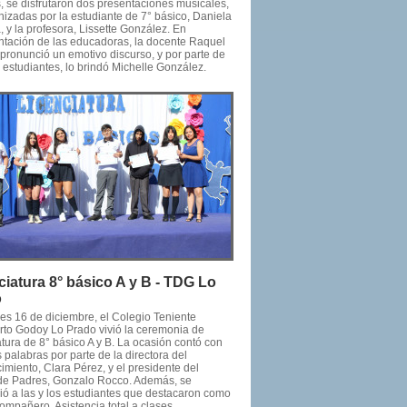
 se disfrutaron dos presentaciones musicales,
nizadas por la estudiante de 7° básico, Daniela
 y la profesora, Lissette González. En
ntación de las educadoras, la docente Raquel
 pronunció un emotivo discurso, y por parte de
s estudiantes, lo brindó Michelle González.
ciatura 8° básico A y B - TDG Lo
o
nes 16 de diciembre, el Colegio Teniente
to Godoy Lo Prado vivió la ceremonia de
tura de 8° básico A y B. La ocasión contó con
 palabras por parte de la directora del
imiento, Clara Pérez, y el presidente del
de Padres, Gonzalo Rocco. Además, se
ió a las y los estudiantes que destacaron como
ompañero, Asistencia total a clases,