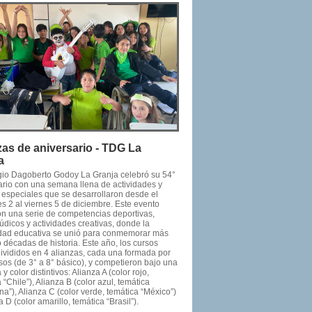
zas de aniversario - TDG La
a
gio Dagoberto Godoy La Granja celebró su 54°
ario con una semana llena de actividades y
 especiales que se desarrollaron desde el
s 2 al viernes 5 de diciembre. Este evento
on una serie de competencias deportivas,
údicos y actividades creativas, donde la
ad educativa se unió para conmemorar más
 décadas de historia. Este año, los cursos
divididos en 4 alianzas, cada una formada por
sos (de 3° a 8° básico), y competieron bajo una
 y color distintivos: Alianza A (color rojo,
 “Chile”), Alianza B (color azul, temática
na”), Alianza C (color verde, temática “México”)
a D (color amarillo, temática “Brasil”).