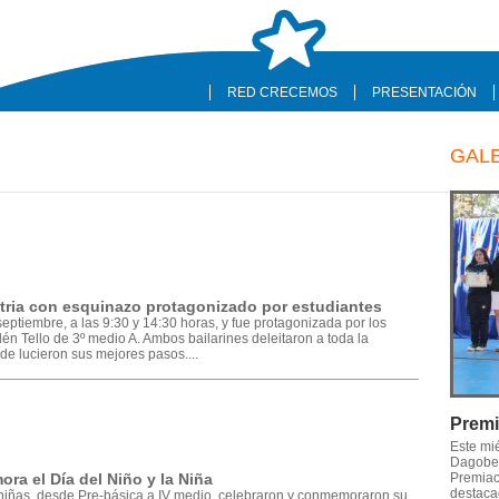
RED CRECEMOS
PRESENTACIÓN
GAL
atria con esquinazo protagonizado por estudiantes
septiembre, a las 9:30 y 14:30 horas, y fue protagonizada por los
én Tello de 3º medio A. Ambos bailarines deleitaron a toda la
e lucieron sus mejores pasos....
Premi
Este mi
Dagober
a el Día del Niño y la Niña
Premiaci
destaca
 niñas, desde Pre-básica a IV medio, celebraron y conmemoraron su