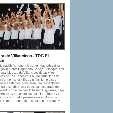
ra de Villancicos - TDG El
ue
ritu navideño llegó a la comunidad educativa
egio Teniente Dagoberto Godoy El Bosque, con
cional Muestra de Villancicos de las y los
tes de 1º a 5º básico. En una tarde llena de
y armonía, los niños y niñas, junto a sus
as y asistentes, ofrecieron una presentación
l para celebrar esta época tan esperada del
 evento comenzó con 1º básico A, quienes, bajo
ción de su profesora Daniella Fernández y la
e Jocelyn Cueto, presentaron el villancico
o el Reno", llenando el ambiente de magia y