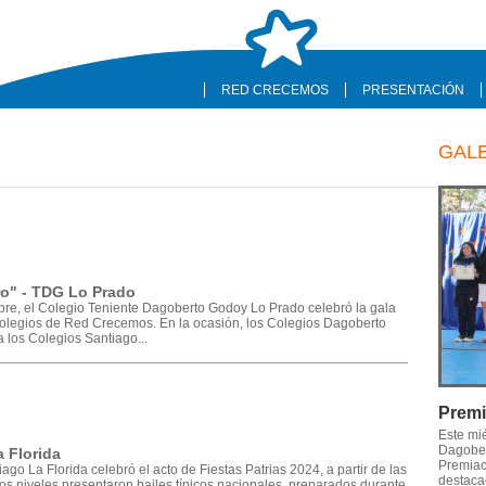
RED CRECEMOS
PRESENTACIÓN
GAL
tro" - TDG Lo Prado
mbre, el Colegio Teniente Dagoberto Godoy Lo Prado celebró la gala
os colegios de Red Crecemos. En la ocasión, los Colegios Dagoberto
 los Colegios Santiago...
Premi
Este mi
Dagober
a Florida
Premiaci
ago La Florida celebró el acto de Fiestas Patrias 2024, a partir de las
destaca
los niveles presentaron bailes típicos nacionales, preparados durante