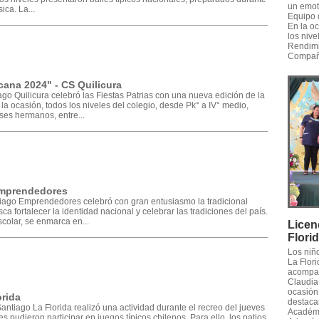
un emot
ica. La...
Equipo 
En la o
los nive
Rendimi
Compañe
cana 2024" - CS Quilicura
go Quilicura celebró las Fiestas Patrias con una nueva edición de la
a ocasión, todos los niveles del colegio, desde Pk° a IV° medio,
ses hermanos, entre...
 Emprendedores
tiago Emprendedores celebró con gran entusiasmo la tradicional
ca fortalecer la identidad nacional y celebrar las tradiciones del país.
colar, se enmarca en...
Licen
Flori
Los niñ
La Flori
acompañ
Claudia 
ocasión,
orida
destaca
antiago La Florida realizó una actividad durante el recreo del jueves
Académic
es pudieron participar en juegos típicos chilenos. Para ello, los patios