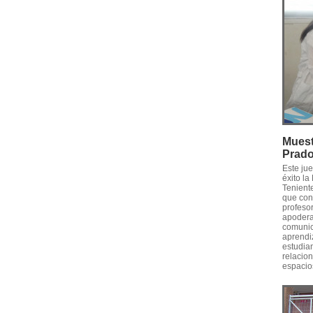
Muest
Prad
Este ju
éxito l
Tenient
que conv
profesor
apodera
comunica
aprendiz
estudia
relacion
espacios