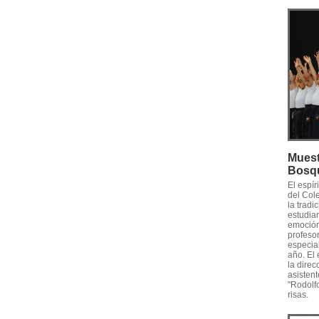
Muest
Bosq
El espí
del Col
la tradi
estudian
emoción 
profesor
especia
año. El
la direc
asistent
"Rodolf
risas.