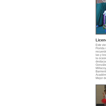
Licen
Este vi
Florida
recuerd
las y l
la ocasi
destaca
Gonzále
Millaco
Barrien
Académi
Mejor d