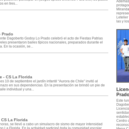
Además,
s en tres...
protago
Miranda,
represe
Letelier
las y lo
o Prado
iente Dagoberto Godoy Lo Prado celebró el acto de Fiestas Patrias
veles presentaron bailes típicos nacionales, preparados durante el
. En la ocasión, se...
e - CS La Florida
 10 de septiembre el jardín infantil “Aurora de Chile” invitó al
uinazo en sus dependencias. En la presentación se brindó un pie de
Licen
le individual y una...
Prad
Este lu
Dagober
Licencia
sentidas
establec
 CS La Florida
Centro 
0 horas, se llevó a cabo un simulacro de sismo de mayor intensidad
reconoc
go La Florida. En la actividad participó toda la comunidad escolar,
Mejor C