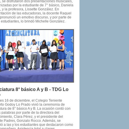
 se disfrutaron dos presentaciones musicales,
nizadas por la estudiante de 7° básico, Daniela
 y la profesora, Lissette González. En
ntación de las educadoras, la docente Raquel
 pronunció un emotivo discurso, y por parte de
s estudiantes, lo brindó Michelle González.
ciatura 8° básico A y B - TDG Lo
o
nes 16 de diciembre, el Colegio Teniente
to Godoy Lo Prado vivió la ceremonia de
tura de 8° básico A y B. La ocasión contó con
 palabras por parte de la directora del
imiento, Clara Pérez, y el presidente del
de Padres, Gonzalo Rocco. Además, se
ió a las y los estudiantes que destacaron como
ompañero, Asistencia total a clases,