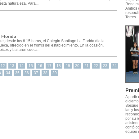
sta naturaleza. Para...
Rendimi
Ambos c
respecti
Torres.
 Florida
e, desde las 8:15 horas, el Colegio Santiago La Florida dio la
eca, ofrecido en el frontis del establecimiento. En la ocasión,
ípicos y bailaron cueca...
12
13
14
15
16
17
18
19
20
21
22
23
24
3
34
35
36
37
38
39
Premi
A partir
diciemb
Bosque 
las y lo
reconoci
por su 
asistenc
contó co
equipo 