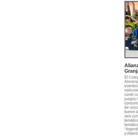
Alian
Granj
El Cole
Anivers
eventos
miércole
contó c
juegos l
comunid
de cinco
fueron 
seis cur
temática
temática
“Argenti
y Alianz