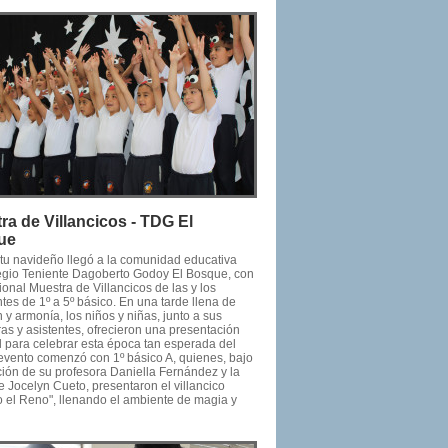
ra de Villancicos - TDG El
ue
ritu navideño llegó a la comunidad educativa
egio Teniente Dagoberto Godoy El Bosque, con
cional Muestra de Villancicos de las y los
tes de 1º a 5º básico. En una tarde llena de
y armonía, los niños y niñas, junto a sus
as y asistentes, ofrecieron una presentación
l para celebrar esta época tan esperada del
 evento comenzó con 1º básico A, quienes, bajo
ción de su profesora Daniella Fernández y la
e Jocelyn Cueto, presentaron el villancico
o el Reno", llenando el ambiente de magia y