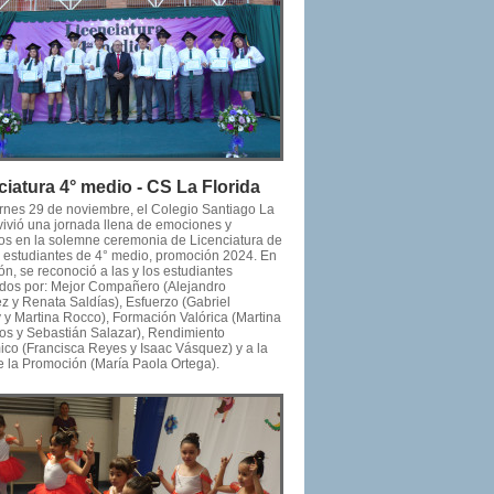
ciatura 4° medio - CS La Florida
ernes 29 de noviembre, el Colegio Santiago La
 vivió una jornada llena de emociones y
os en la solemne ceremonia de Licenciatura de
os estudiantes de 4° medio, promoción 2024. En
ón, se reconoció a las y los estudiantes
dos por: Mejor Compañero (Alejandro
z y Renata Saldías), Esfuerzo (Gabriel
y y Martina Rocco), Formación Valórica (Martina
tos y Sebastián Salazar), Rendimiento
co (Francisca Reyes y Isaac Vásquez) y a la
e la Promoción (María Paola Ortega).