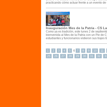
practicando cómo actuar frente a un evento de e
Inauguración Mes de la Patria - CS La
Como ya es tradición, este lunes 2 de septiembr
bienvenida al Mes de la Patria con un Pie de Cu
estudiantes y funcionarios vistieron sus trajes t
1
2
3
4
5
6
7
8
9
10
11
25
26
27
28
29
30
31
32
3