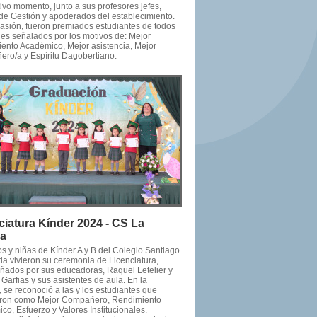
ivo momento, junto a sus profesores jefes,
de Gestión y apoderados del establecimiento.
casión, fueron premiados estudiantes de todos
les señalados por los motivos de: Mejor
ento Académico, Mejor asistencia, Mejor
ro/a y Espíritu Dagobertiano.
ciatura Kínder 2024 - CS La
da
os y niñas de Kínder A y B del Colegio Santiago
da vivieron su ceremonia de Licenciatura,
ados por sus educadoras, Raquel Letelier y
Garfias y sus asistentes de aula. En la
 se reconoció a las y los estudiantes que
ron como Mejor Compañero, Rendimiento
o, Esfuerzo y Valores Institucionales.