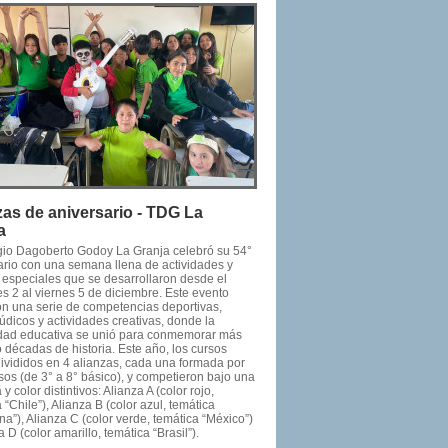
zas de aniversario - TDG La
a
gio Dagoberto Godoy La Granja celebró su 54°
ario con una semana llena de actividades y
 especiales que se desarrollaron desde el
s 2 al viernes 5 de diciembre. Este evento
on una serie de competencias deportivas,
údicos y actividades creativas, donde la
ad educativa se unió para conmemorar más
 décadas de historia. Este año, los cursos
divididos en 4 alianzas, cada una formada por
sos (de 3° a 8° básico), y competieron bajo una
 y color distintivos: Alianza A (color rojo,
 “Chile”), Alianza B (color azul, temática
na”), Alianza C (color verde, temática “México”)
a D (color amarillo, temática “Brasil”).