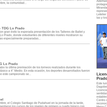
Además,
bre, la comunidad...
protago
Miranda,
represe
Letelier
las y lo
 - TDG Lo Prado
on gran éxito la esperada presentación de los Talleres de Ballet y
o Prado, donde estudiantes de diferentes niveles mostraron su
ías especialmente preparadas...
DG Lo Prado
bo la última premiación de los torneos realizados durante los
 Básico a 4° Medio. En esta ocasión, los deportes desarrollados fueron
Licen
 de este campeonato se...
Prad
Este lu
Dagober
Licencia
sentidas
establec
uel
Centro 
embre, el Colegio Santiago de Pudahuel en la jornada de la tarde,
reconoc
sentaron los cursos de los niveles de primero a cuarto básico con
Mejor C