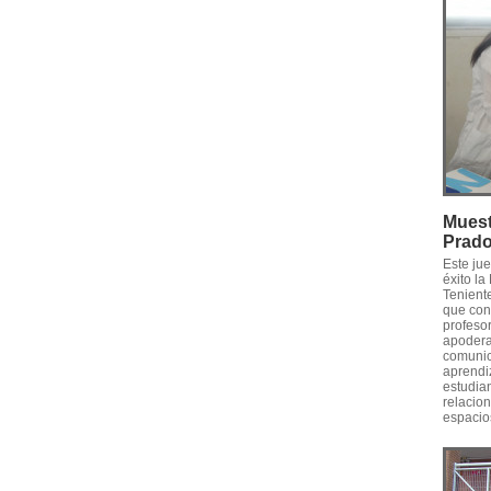
Muest
Prad
Este ju
éxito l
Tenient
que conv
profesor
apodera
comunica
aprendiz
estudia
relacion
espacios