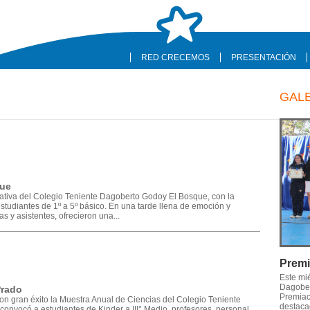
RED CRECEMOS
PRESENTACIÓN
GAL
que
cativa del Colegio Teniente Dagoberto Godoy El Bosque, con la
 estudiantes de 1º a 5º básico. En una tarde llena de emoción y
as y asistentes, ofrecieron una...
Premi
Este mi
Dagober
Prado
Premiaci
on gran éxito la Muestra Anual de Ciencias del Colegio Teniente
destaca
onvocó a estudiantes de Kinder a III° Medio, profesores, personal