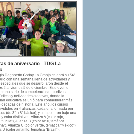
zas de aniversario - TDG La
a
gio Dagoberto Godoy La Granja celebró su 54°
ario con una semana llena de actividades y
 especiales que se desarrollaron desde el
s 2 al viernes 5 de diciembre. Este evento
on una serie de competencias deportivas,
údicos y actividades creativas, donde la
ad educativa se unió para conmemorar más
 décadas de historia. Este año, los cursos
divididos en 4 alianzas, cada una formada por
sos (de 3° a 8° básico), y competieron bajo una
 y color distintivos: Alianza A (color rojo,
 “Chile”), Alianza B (color azul, temática
na”), Alianza C (color verde, temática “México”)
a D (color amarillo, temática “Brasil”).