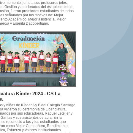
ivo momento, junto a sus profesores jefes,
de Gestión y apoderados del establecimiento.
casión, fueron premiados estudiantes de todos
les señalados por los motivos de: Mejor
ento Académico, Mejor asistencia, Mejor
ro/a y Espíritu Dagobertiano.
ciatura Kínder 2024 - CS La
da
os y niñas de Kínder A y B del Colegio Santiago
da vivieron su ceremonia de Licenciatura,
ados por sus educadoras, Raquel Letelier y
Garfias y sus asistentes de aula. En la
 se reconoció a las y los estudiantes que
ron como Mejor Compañero, Rendimiento
o, Esfuerzo y Valores Institucionales.