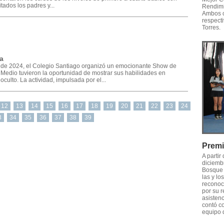
itados los padres y...
Rendimi
Ambos c
respecti
Torres.
a
 de 2024, el Colegio Santiago organizó un emocionante Show de
 Medio tuvieron la oportunidad de mostrar sus habilidades en
oculto. La actividad, impulsada por el...
12
13
14
15
16
17
18
19
20
21
22
23
24
3
34
35
36
37
38
39
Premi
A partir
diciemb
Bosque 
las y lo
reconoci
por su 
asistenc
contó co
equipo 