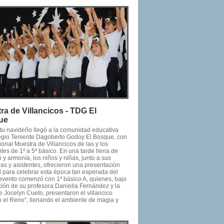
ra de Villancicos - TDG El
ue
ritu navideño llegó a la comunidad educativa
egio Teniente Dagoberto Godoy El Bosque, con
cional Muestra de Villancicos de las y los
tes de 1º a 5º básico. En una tarde llena de
y armonía, los niños y niñas, junto a sus
as y asistentes, ofrecieron una presentación
l para celebrar esta época tan esperada del
 evento comenzó con 1º básico A, quienes, bajo
ción de su profesora Daniella Fernández y la
e Jocelyn Cueto, presentaron el villancico
o el Reno", llenando el ambiente de magia y