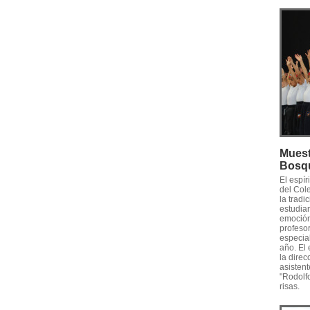
Muest
Bosq
El espí
del Col
la tradi
estudian
emoción 
profesor
especia
año. El
la direc
asistent
"Rodolf
risas.