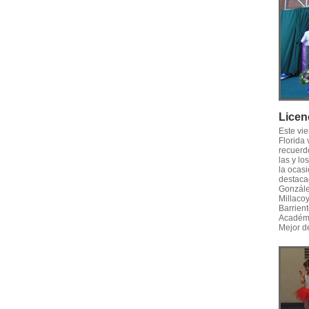
Licen
Este vi
Florida
recuerd
las y l
la ocasi
destaca
Gonzále
Millaco
Barrien
Académi
Mejor d