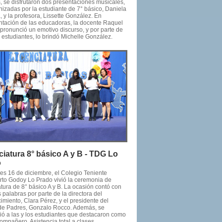
 se disfrutaron dos presentaciones musicales,
nizadas por la estudiante de 7° básico, Daniela
 y la profesora, Lissette González. En
ntación de las educadoras, la docente Raquel
 pronunció un emotivo discurso, y por parte de
s estudiantes, lo brindó Michelle González.
ciatura 8° básico A y B - TDG Lo
o
nes 16 de diciembre, el Colegio Teniente
to Godoy Lo Prado vivió la ceremonia de
tura de 8° básico A y B. La ocasión contó con
 palabras por parte de la directora del
imiento, Clara Pérez, y el presidente del
de Padres, Gonzalo Rocco. Además, se
ió a las y los estudiantes que destacaron como
ompañero, Asistencia total a clases,