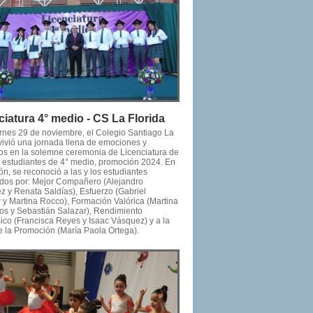
ciatura 4° medio - CS La Florida
ernes 29 de noviembre, el Colegio Santiago La
 vivió una jornada llena de emociones y
os en la solemne ceremonia de Licenciatura de
os estudiantes de 4° medio, promoción 2024. En
ón, se reconoció a las y los estudiantes
dos por: Mejor Compañero (Alejandro
z y Renata Saldías), Esfuerzo (Gabriel
y y Martina Rocco), Formación Valórica (Martina
tos y Sebastián Salazar), Rendimiento
co (Francisca Reyes y Isaac Vásquez) y a la
e la Promoción (María Paola Ortega).