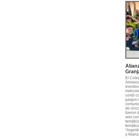
Alian
Granj
El Cole
Anivers
eventos
miércole
contó c
juegos l
comunid
de cinco
fueron 
seis cur
temática
temática
“Argenti
y Alianz