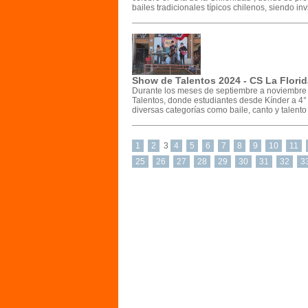
bailes tradicionales típicos chilenos, siendo inv
Show de Talentos 2024 - CS La Florid
Durante los meses de septiembre a noviembre
Talentos, donde estudiantes desde Kínder a 4°
diversas categorías como baile, canto y talento 
1
2
3
4
5
6
7
8
9
10
11
25
26
27
28
29
30
31
32
3