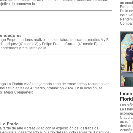
un emot
jetivo de promover la...
Equipo 
En la o
los nive
Rendimi
Compañe
rendedores
iago Emprendedores realizó la Licenciatura de cuartos medios A y B,
 Henríquez (4° medio A) y Felipe Fredes Correa (4° medio B). La
poderados y familiares de la...
iago La Florida vivió una jornada llena de emociones y recuerdos en
los estudiantes de 4° medio, promoción 2024. En la ocasión, se
or: Mejor Compañero...
Licen
Flori
Los niñ
La Flori
acompañ
Claudia 
ocasión,
 Lo Prado
destaca
tarde de arte y creatividad con la exposición de los trabajos
Académic
de Acuarela, desarrollado a lo largo del segundo semestre. A partir de